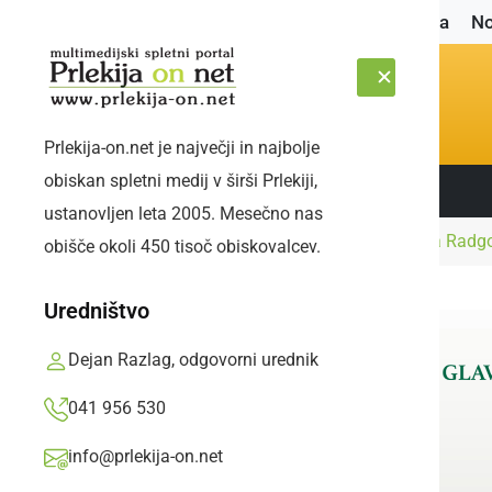
Naslovnica
No
Prlekija-on.net je največji in najbolje
obiskan spletni medij v širši Prlekiji,
Sledite nam:
SOBOTA, 8. AVGUST 2026
ustanovljen leta 2005. Mesečno nas
Naslovnica
Gospodarstvo
Na OOZ Gornja Radgo
obišče okoli 450 tisoč obiskovalcev.
Uredništvo
Dejan Razlag, odgovorni urednik
041 956 530
info@prlekija-on.net