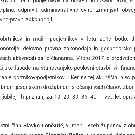
ov in malih podjetnikov na državni in lokalni ravni, s 
sciplino, odpraviti administrativne ovire, zmanjšati obse
lovno-pravni zakonodaji.
 obrtnikov in malih podjetnikov v letu 2017 bodo: 
onomije; delovno pravna zakonodaja in gospodarsko 
o:vseh aktivnosti pa je članarina. V letu 2017 je predviden
lacijske fasade na stanovanjsko-poslovni stavbi, vir financ
anje obrtnikov-podjetnikov... Ker na tej skupščini niso po
posebnem jesenskem družabnem srečanju vseh članov zborn
jubilejnih priznanj za 10, 20, 30, 35, 40 in več let oprav
astni član
Slavko Lončarič
, v imenu vseh županov z o