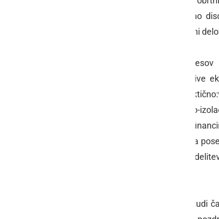
bo še vedno zastopanje interesov obrtnik
izboljšati poslovno okolje in plačilno di
ekonomije, prispevati k bolj fleksibilni de
Glavna področja zastopanja interesov
zakonodaja; zmanjšanje obsega sive ek
javna naročila...Vir financiranja praktičn
investicija, in sicer izvedba toplotno-izo
pa so: donatorska sredstva, ter sofinancir
jubilejnih priznanj se bo to zgodilo na 
upokojenih obrtnikov: Takrat bo podelitev 
obrtne dejavnosti v letu 2016.
Prisotne na skupščini je pozdravil tudi č