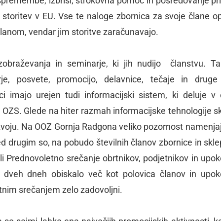
spremembe, izbrisi; strokovna pomoč in posredovanje pri 
e storitev v EU. Vse te naloge zbornica za svoje člane op
članom, vendar jim storitve zaračunavajo.
izobraževanja in seminarje, ki jih nudijo članstvu. T
rje, posvete, promocijo, delavnice, tečaje in druge
i imajo urejen tudi informacijski sistem, ki deluje v 
 OZS. Glede na hiter razmah informacijske tehnologije s
razvoju. Na OOZ Gornja Radgona veliko pozornost namenjaj
 med drugim so, na pobudo številnih članov zbornice in skl
i Prednovoletno srečanje obrtnikov, podjetnikov in upok
 v dveh dneh obiskalo več kot polovica članov in upok
letnim srečanjem zelo zadovoljni.