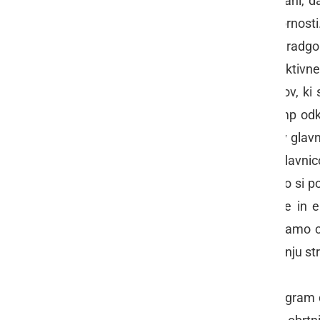
Na OOZ Gornja Radgona so prepričani, da 
pa žal člani posvetijo premalo pozornosti.
Gornji Radgoni in Celju. V okviru radg
celovitem delovanju OOZ. Najbolj aktivne 
zanimanja in pozitivnih mnenj članov, ki s
Adria v Ankaranu, so omenjeni kamp odkupi
vse leto. Mobilna hiška je lani bila v g
Gornja Radgona so lani izvedli delavnico
hodimo, dvigujemo bremena in kako si poe
katerimi poskrbijo za zdrave sklepe in e
preprečujemo poškodbe in stimuliramo cen
Dan za zdravje, namenjen odpravljanju str
Podoben kot lani je tudi letošnji program 