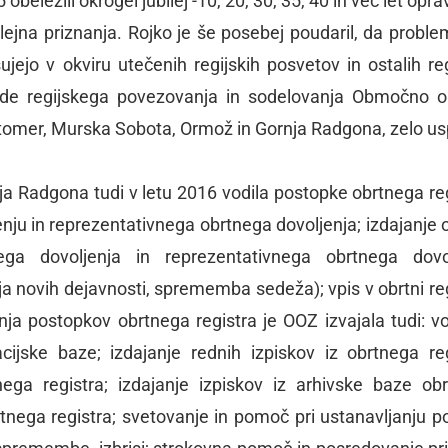
obeležili okrogel jubilej -10, 20, 30, 35, 40 in več let opra
lejna priznanja. Rojko je še posebej poudaril, da proble
ujejo v okviru utečenih regijskih posvetov in ostalih reg
ede regijskega povezovanja in sodelovanja Območno o
jutomer, Murska Sobota, Ormož in Gornja Radgona, zelo us
nja Radgona tudi v letu 2016 vodila postopke obrtnega reg
enju in reprezentativnega obrtnega dovoljenja; izdajanje 
a dovoljenja in reprezentativnega obrtnega dovol
a novih dejavnosti, sprememba sedeža); vpis v obrtni reg
enja postopkov obrtnega registra je OOZ izvajala tudi: v
cijske baze; izdajanje rednih izpiskov iz obrtnega reg
nega registra; izdajanje izpiskov iz arhivske baze ob
tnega registra; svetovanje in pomoč pri ustanavljanju pod