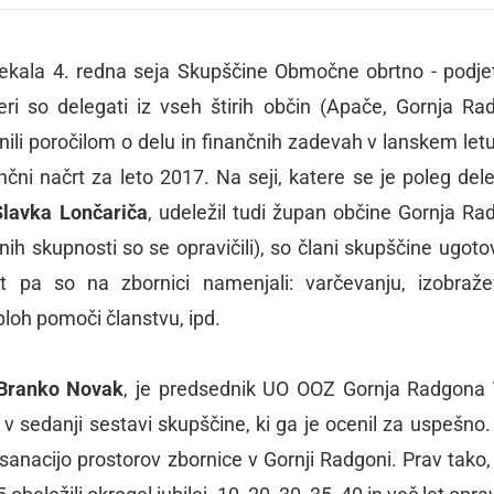
otekala 4. redna seja Skupščine Območne obrtno - podje
ri so delegati iz vseh štirih občin (Apače, Gornja Ra
uhnili poročilom o delu in finančnih zadevah v lanskem letu
nčni načrt za leto 2017. Na seji, katere se je poleg del
Slavka Lončariča
, udeležil tudi župan občine Gornja Ra
nih skupnosti so se opravičili), so člani skupščine ugotov
st pa so na zbornici namenjali: varčevanju, izobraže
ploh pomoči članstvu, ipd.
Branko Novak
, je predsednik UO OOZ Gornja Radgona
v sedanji sestavi skupščine, ki ga je ocenil za uspešno. 
 sanacijo prostorov zbornice v Gornji Radgoni. Prav tako,