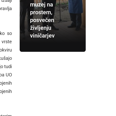
izdaji
muzej na
ravlja
prostem,
posvečen
življenju
ako so
viničarjev
 vrste
okviru
kušajo
o tudi
epa UO
ojenih
ojenih