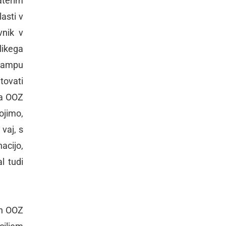
aterim
asti v
vnik v
likega
 Kampu
tovati
Na OOZ
ojimo,
vaj, s
acijo,
l tudi
in OOZ