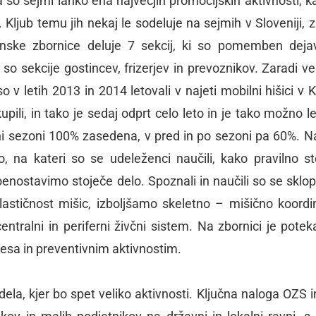
so sejmi lahko ena največjih promocijskih aktivnosti, k
 Kljub temu jih nekaj le sodeluje na sejmih v Sloveniji, zl
onske zbornice deluje 7 sekcij, ki so pomemben deja
so sekcije gostincev, frizerjev in prevoznikov. Zaradi ve
o v letih 2013 in 2014 letovali v najeti mobilni hišici v
li, in tako je sedaj odprt celo leto in je tako možno le
lavni sezoni 100% zasedena, v pred in po sezoni pa 60%. 
, na kateri so se udeleženci naučili, kako pravilno st
nostavimo stoječe delo. Spoznali in naučili so se sklop 
lastičnost mišic, izboljšamo skeletno – mišično koordin
tralni in periferni živčni sistem. Na zbornici je poteka
esa in preventivnim aktivnostim.
dela, kjer bo spet veliko aktivnosti. Ključna naloga OZS 