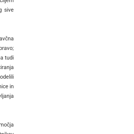
ciljem
g sive
davčna
pravo;
a tudi
iranja
delili
ice in
ljanja
bmočja