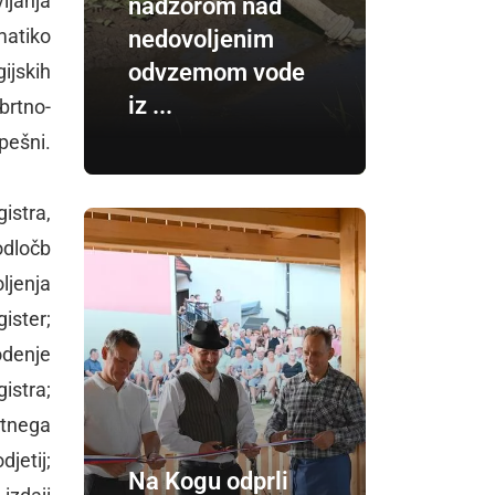
vljanja
nadzorom nad
matiko
nedovoljenim
odvzemom vode
ijskih
iz ...
brtno-
pešni.
istra,
odločb
jenja
ister;
odenje
istra;
rtnega
jetij;
Na Kogu odprli