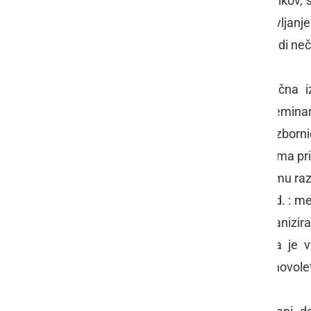
izvajanje vpisa samostojnih podjetnikov, 
EU potrdila, ter svetovanja za opravljanj
brezplačno. Storitve pa opravljajo tudi ne
Na skupščini so omenili tudi različna 
organizirali številne strokovne semina
usposabljanj in izobraževanj. Na zbornic
celotnega obrtno zborničnega sistema pri
tudi na zbornici vsaj delno slediti temu 
športu, rekraciji, zabavi, druženju ipd. :
in NO OOZ Gornja Radgona, so organiziral
obrtnikov »Dan odprtih vrat«, ki ga je
obrtnikov, ki so bili s tovrstnim prednovo