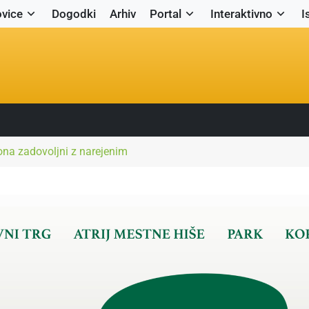
vice
Dogodki
Arhiv
Portal
Interaktivno
I
na zadovoljni z narejenim