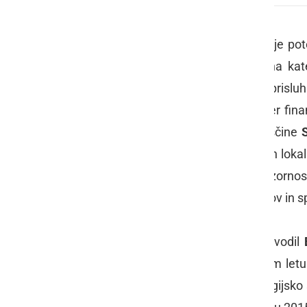
V Piceriji "Panda" v Gornji Radgoni je p
zbornice (OOZ) Gornja Radgona, na kate
Radenci in Sveti Jurij ob Ščavnici), prisl
tako pa so sprejeli program dela ter fina
skupščine in častnega člana Skupščine
Stanislav Rojko
(župani ostalih treh lokal
so lani bili uspešni, največjo pozorno
svetovanju, pridobivanju novih članov in s
Na tokratni seji skupščine, ki jo je vodil
Rojko
predstavil aktivnosti v drugem letu 
so zadovoljni, da so dokončali energijsko