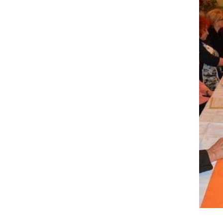
4. redna seja Skupščine OOZ Gornja Radgona