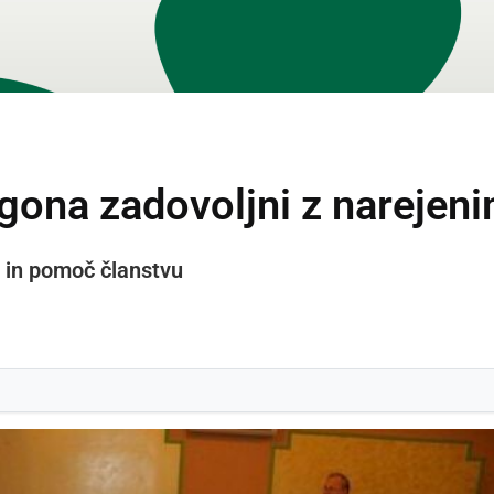
ona zadovoljni z narejen
e in pomoč članstvu