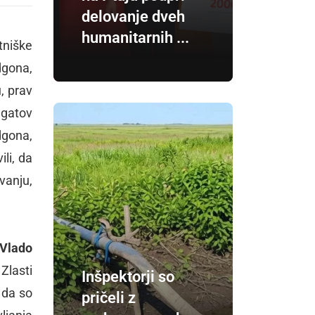
delovanje dveh
humanitarnih ...
tniške
dgona,
, prav
egatov
dgona,
ili, da
vanju,
Vlado
Zlasti
Inšpektorji so
 da so
pričeli z