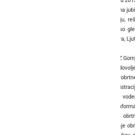
obrtnikom in podjetnikom, ki so v letu 2015 
obrtne dejavnosti podeljena posebna jubi
obrtništva in podjetništva v Pomurju, reš
povezovanj. Pri tem je dodal, da so gl
podjetniških zbornic, in sicer Lendava, L
Pri izvajanju javnih pooblastil je OOZ Gor
kot so: izdajanje odločb o obrtnem dovolj
o spremembah in dopolnitvah obrtneg
(sprememba obrtne dejavnosti, registracij
odjava iz obrtnega registra... Poleg vod
obrtnega registra kot centralne informa
izdajanje zgodovinskih izpiskov iz obrt
registra; vzdrževanje ter usklajevanje obr