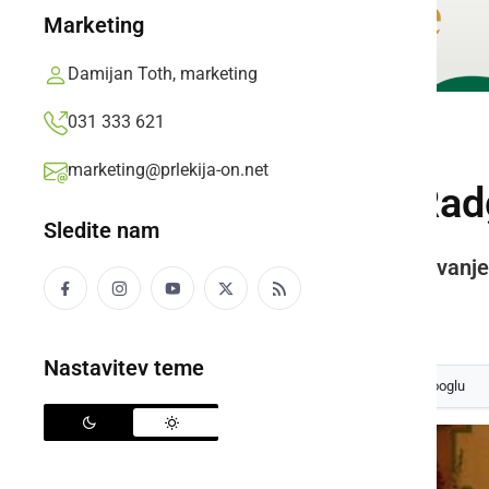
Marketing
Damijan Toth, marketing
031 333 621
GOSPODARSTVO
marketing@prlekija-on.net
Na OOZ Gornja Radg
Sledite nam
V ospredju izobraževanje, svetovanj
Prlekija-on.net,
sreda, 8. marec 2017 ob 09:47
Nastavitev teme
Izberite
Prlekijo
kot svoj prednostni vir na Googlu