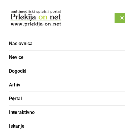
Prijava
SOBOTA, 8. AVGUST 2026
Naslovnica
Novice
Dogodki
Arhiv
GOSPODARSTVO
Portal
V Ljutomeru bo stala
Interaktivno
nova polnilnica za
Iskanje
električna vozila