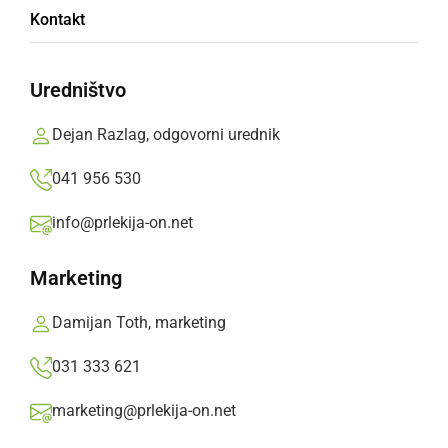
Kontakt
Polnilnica bo stala na parkirišču, neposredno
ob avtobusni postaji v Ljutomeru na lokaciji
Uredništvo
nekdanje tržnice
Dejan Razlag, odgovorni urednik
Prlekija-on.net,
petek, 10. marec 2017 ob 10:13
041 956 530
info@prlekija-on.net
»
Izberite
Prlekijo
kot svoj prednostni vir na Googlu
Marketing
Damijan Toth, marketing
031 333 621
marketing@prlekija-on.net