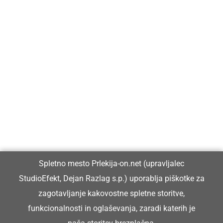
Prlekija-on.net je največji in najbolje obiskan spletni medij v
Prlekiji.
Vpisan je v razvid medijev, ki ga vodi Ministrstvo za kulturo
Republike Slovenije, pod zaporedno številko 1529.
Glavni in odgovorni urednik:
Spletno mesto Prlekija-on.net (upravljalec
Dejan Razlag
StudioEfekt, Dejan Razlag s.p.) uporablja piškotke za
info@prlekija-on.net
zagotavljanje kakovostne spletne storitve,
funkcionalnosti in oglaševanja, zaradi katerih je