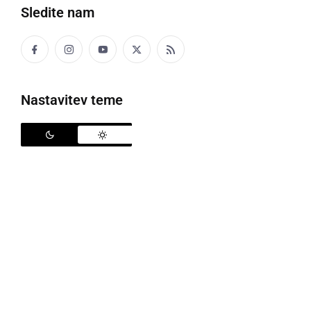
Sledite nam
Avto Rajh Ljutomer
se je v nedeljo, 19. marca, v 15.
krogu 3. SNL - vzhod, v gosteh pomeril z ekipo
ŠD NK
Križevci
ter zabeležil zmago v prvi spomladanski
tekmi.
Nastavitev teme
Edini gol na srečanju je padel v 51. minuti, ko je zadel
povratnik v ljutomerski klub,
Andrej Lotrič
. Ljutomer
se je z zmago povzpel na 6. mesto, v soboto pa se
bodo doma pomerili z ekipo
Lušt Beltinci
, ki zaseda
tretje mesto na lestvici.
ŠD NK Križevci -
Avto Rajh Ljutomer
0:1 (0:0)