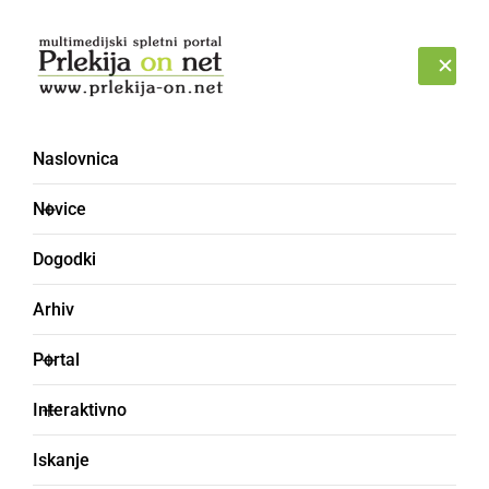
Prijava
PETEK, 7. AVGUST 2026
Naslovnica
Novice
Dogodki
Arhiv
ŠPORT
Portal
Ljutomer pomlad začel z
Interaktivno
zmago
Iskanje