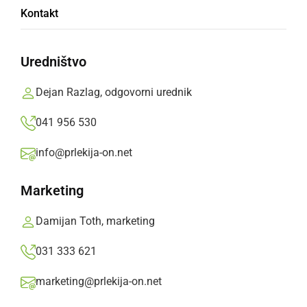
Kontakt
Zaposlenim je zagrozil s pištolo in zahteval
denar. Po dejanju je peš zbežal, policija ga še
Uredništvo
išče.
Dejan Razlag, odgovorni urednik
Prlekija-on.net,
sreda, 29. marec 2017 ob 11:20
041 956 530
info@prlekija-on.net
»
Izberite
Prlekijo
kot svoj prednostni vir na Googlu
Marketing
Damijan Toth, marketing
031 333 621
marketing@prlekija-on.net