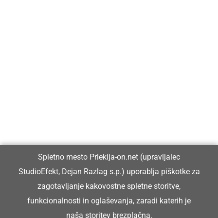
Prlekija-on.net je največji in najbolje obiskan spletni medij v
Prlekiji.
Vpisan je v razvid medijev, ki ga vodi Ministrstvo za kulturo
Republike Slovenije, pod zaporedno številko 1529.
Glavni in odgovorni urednik:
Spletno mesto Prlekija-on.net (upravljalec
Dejan Razlag
StudioEfekt, Dejan Razlag s.p.) uporablja piškotke za
info@prlekija-on.net
zagotavljanje kakovostne spletne storitve,
funkcionalnosti in oglaševanja, zaradi katerih je
naša storitev brezplačna.