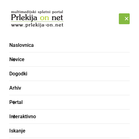
Prijava
SOBOTA, 8. AVGUST 2026
Naslovnica
Novice
Dogodki
Arhiv
GLASBA IN FILM
Portal
Štajerski Brendi z novo
Interaktivno
pesmijo vošči očetu
Iskanje