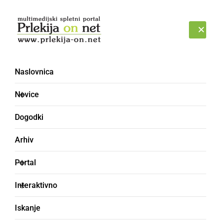
Prijava
SOBOTA, 8. AVGUST 2026
Naslovnica
Novice
Dogodki
Arhiv
ŠPORT
Portal
Nogometna šola NK
Interaktivno
Ljutomer organizira
Iskanje
Poletni nogometni tabor