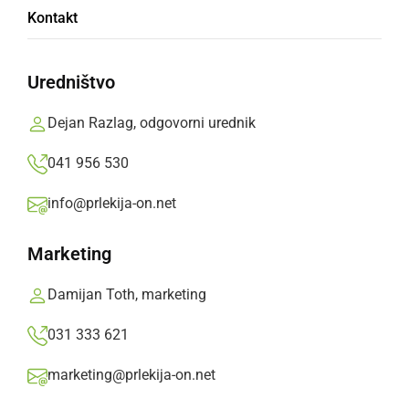
Kontakt
Tabor je namenjen za spoznavanje
nogometnih veščin, za spoznavanje novih
Uredništvo
prijateljstev, za zabavo in druženje otrok
Dejan Razlag, odgovorni urednik
Prlekija-on.net,
ponedeljek, 5. junij 2017 ob 08:45
041 956 530
info@prlekija-on.net
»
Izberite
Prlekijo
kot svoj prednostni vir na Googlu
Marketing
Damijan Toth, marketing
031 333 621
marketing@prlekija-on.net