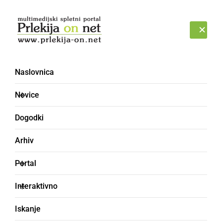
Prijava
SOBOTA, 8. AVGUST 2026
Naslovnica
Novice
Dogodki
Arhiv
GOSPODARSTVO
Portal
Na Ptuju odprli poligon
Interaktivno
za vadbo in izvajanje
Iskanje
vozniških izpitov