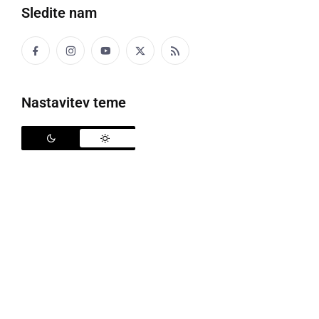
Sledite nam
Nastavitev teme
Minka Zacherl med pomembnimi Prleki
V okviru praznovanja 90. letnice pridobitve pravic
mesta Ljutomer, 90. letnice Glasbene šole Ljutomer
in na pobudo Bralnega kluba Splošne knjižnice
Ljutomer, so v sredo, 7. junija, v Splošni knjižnici
Ljutomer, OE Muzej, uvrstili fotografijo velike
glasbene pedagoginje ter pianistke
Minke Zacherl
med pomembne Prleke v Splošno muzejsko zbirko.