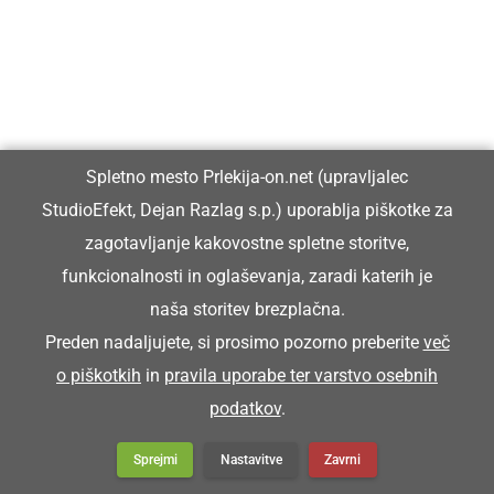
Spletno mesto Prlekija-on.net (upravljalec
StudioEfekt, Dejan Razlag s.p.) uporablja piškotke za
zagotavljanje kakovostne spletne storitve,
funkcionalnosti in oglaševanja, zaradi katerih je
naša storitev brezplačna.
Preden nadaljujete, si prosimo pozorno preberite
več
o piškotkih
in
pravila uporabe ter varstvo osebnih
podatkov
.
Sprejmi
Nastavitve
Zavrni