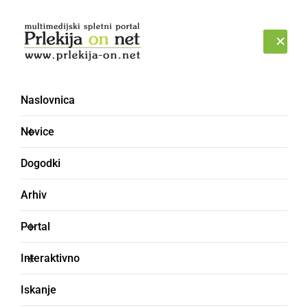
Prijava
PETEK, 7. AVGUST 2026
Naslovnica
Novice
Dogodki
Arhiv
KULTURA IN IZOBRAŽEVANJE
Portal
Minka Zacherl kot prva
Interaktivno
ženska uvrščena med
Iskanje
pomembne Prleke v