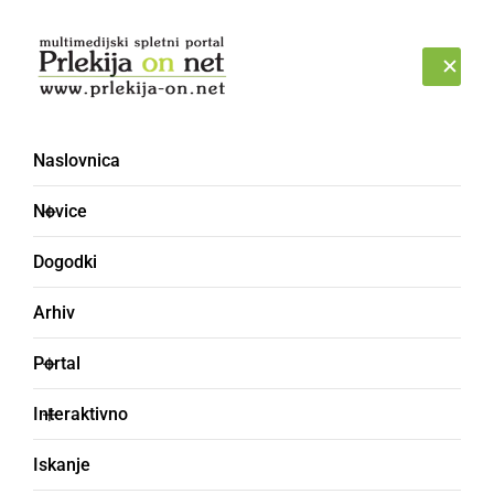
Prijava
NEDELJA, 9. AVGUST 2026
Naslovnica
Novice
Dogodki
Arhiv
DRUŽABNO
Portal
Ameriški avtomobili
Interaktivno
devetič zbrani v Sv.
Iskanje
Martinu na Muri