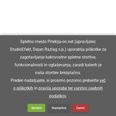
Spletno mesto Prlekija-on.net (upravljalec
StudioEfekt, Dejan Razlag s.p.) uporablja piškotke za
zagotavljanje kakovostne spletne storitve,
funkcionalnosti in oglaševanja, zaradi katerih je
naša storitev brezplačna.
Preden nadaljujete, si prosimo pozorno preberite
več
o piškotkih
in
pravila uporabe ter varstvo osebnih
podatkov
.
Sprejmi
Nastavitve
Zavrni