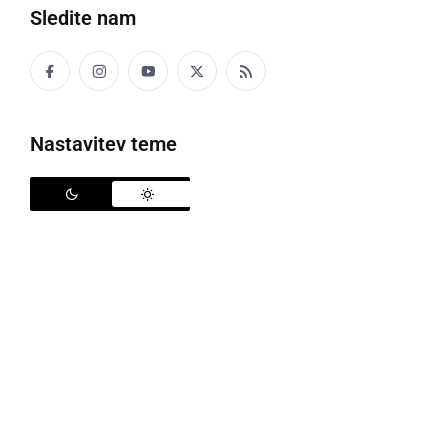
Sledite nam
Zahvalna maša Štefana Vozliča
V župnijski cerkvi sv. Janeza Nepomuka v obmejni
Nastavitev teme
župniji Razkrižje je bilo zelo slovesno, kajti
Štefan
Vozlič
, SDB, rojak iz Razkrižja je obhajal med
razkriškimi verniki 40 let duhovništva. Ob njegovi
zahvalni maši so se v cerkvi zbrali domači verniki, bili
pa so navzoči tudi njegovi domači in sorodniki, ki so
mu ob koncu maše pripravili pogostitev. Ob
daritvenem oltarju je somaševal tudi razkriški župnik
msgr. Franc Režonja
, ki se mu je zahvalil za 40 let
duhovništva, v imenu vernikov župnije Razkrižje pa