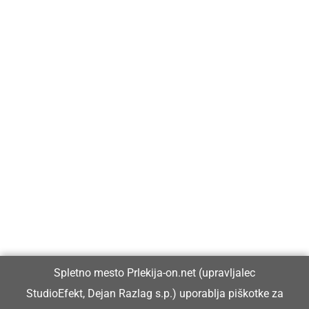
Prlekija-on.net je največji in najbolje obiskan spletni medij v
Prlekiji.
Vpisan je v razvid medijev, ki ga vodi Ministrstvo za kulturo
Republike Slovenije, pod zaporedno številko 1529.
Glavni in odgovorni urednik:
Spletno mesto Prlekija-on.net (upravljalec
Dejan Razlag
StudioEfekt, Dejan Razlag s.p.) uporablja piškotke za
info@prlekija-on.net