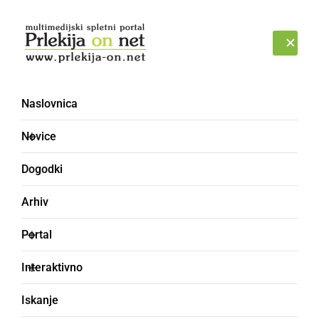
Prijava
PONEDELJEK, 10. AVGUST 2026
Naslovnica
Novice
Dogodki
Arhiv
KULTURA IN IZOBRAŽEVANJE
Portal
40 let duhovništva
Interaktivno
Štefana Vozliča
Iskanje