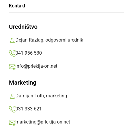
Avto Rajh Ljutomer - Čarda Martjanci 3:1 (1:0)
Kontakt
Prlekija-on.net,
nedelja, 10. september 2017 ob 10:55
Uredništvo
»
Izberite
Prlekijo
kot svoj prednostni vir na Googlu
Dejan Razlag, odgovorni urednik
041 956 530
info@prlekija-on.net
Marketing
Damijan Toth, marketing
031 333 621
marketing@prlekija-on.net
Avto Rajh Ljutomer - Čarda Martjanci