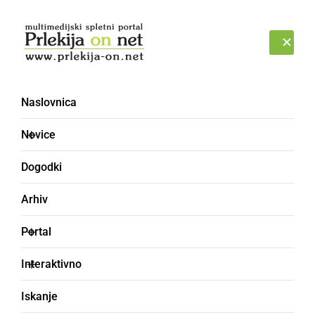
Prijava
ČETRTEK, 6. AVGUST 2026
Naslovnica
Novice
Dogodki
Arhiv
ŠPORT
Portal
Ljutomer odpravil Čardo
Interaktivno
s 3:1
Iskanje