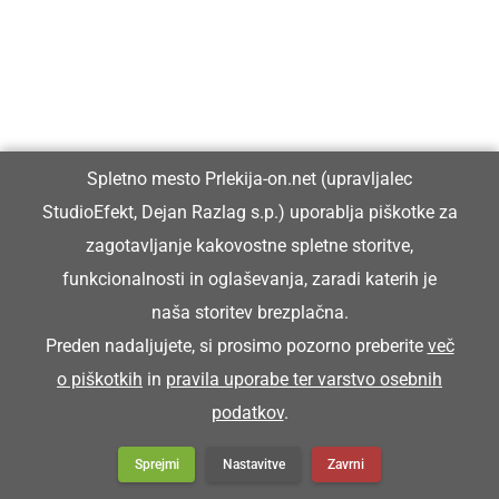
KULTURA IN IZOBRAŽEVANJE
Ljutomerski park bo v senci mogočnih
hrastov znova postal prizorišče poletnih
otroških pravljic
Spletno mesto Prlekija-on.net (upravljalec
StudioEfekt, Dejan Razlag s.p.) uporablja piškotke za
zagotavljanje kakovostne spletne storitve,
DRUŽABNO
funkcionalnosti in oglaševanja, zaradi katerih je
Na Jeruzalemu zapel klopotec
naša storitev brezplačna.
Preden nadaljujete, si prosimo pozorno preberite
več
o piškotkih
in
pravila uporabe ter varstvo osebnih
podatkov
.
DRUŽABNO
Sonce, polne plaže, nepopustljiva
Sprejmi
Nastavitve
Zavrni
energija na odrih in pod njimi: zaključil se