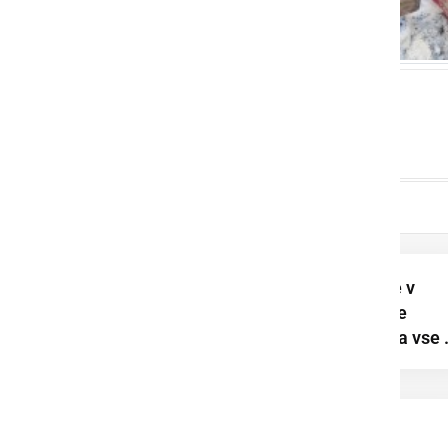
Nepozabno poletje v
Baški: 94 otrok si je
nabralo spomine za vse .
XIII. Kopališke igre