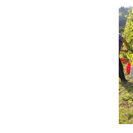
Trgatev v Šprincu