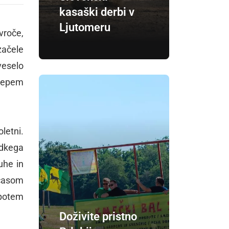
kasaški derbi v
Ljutomeru
vroče,
začele
veselo
 lepem
letni.
adkega
uhe in
 časom
o potem
Doživite pristno