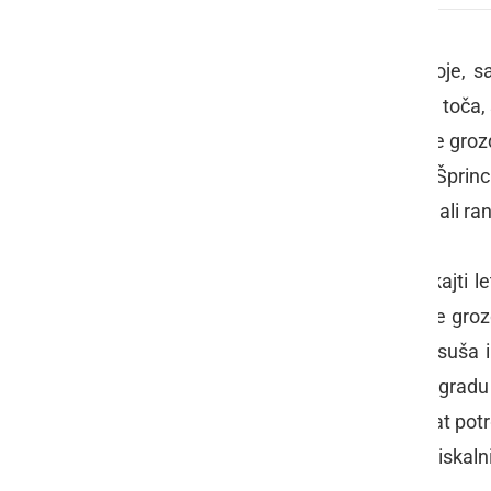
Čeprav je letos narava naredila svoje, s
vmes pa še je klestila po vinogradih toča,
na vseh vinorodnih območjih trgatve grozd
v vinorodnem območju Podravja v Šprincu
sončnem vremenu, kjer so trgači trgali ran
Trgatev jim je šla kar lepo od rok, kajti 
Gospodar Karel nam je zaupal, da je grozdj
mošta, ker je celo leto trto pestila suša
imajo malo tekočine. Tokrat v vinogradu 
naprej in si olajša delo, zato so tokrat po
s traktorjem vozili iz vinograda do stiskaln