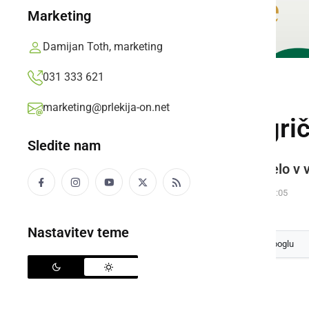
Marketing
Damijan Toth, marketing
031 333 621
DRUŽABNO
marketing@prlekija-on.net
Na vinorodnem griču
Sledite nam
Ob koncu tedna je bilo zelo veselo v
Jože Žerdin,
ponedeljek, 11. september 2017 ob 11:05
Nastavitev teme
Izberite
Prlekijo
kot svoj prednostni vir na Googlu