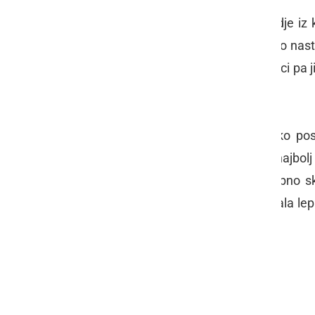
V stiskalnici so možje stiskali grozdje iz
kmalu bo mošt zavrel in iz mošta bo nast
trgači so končali s trgatvijo, v zidanici pa
malico.
Vsi, ki so bili na trgatvi so še lahko p
trgatev. Ob koncu trgatve sta bila najbolj
pridelek grozdja, zato je bilo potrebno sk
Šprincu na vinorodnem griču zaslišala lep
po vinogradih.
trgatev
Šprinc
brotva