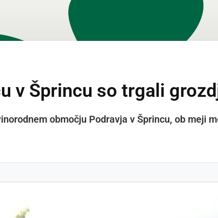
 v Šprincu so trgali grozd
 vinorodnem območju Podravja v Šprincu, ob meji m