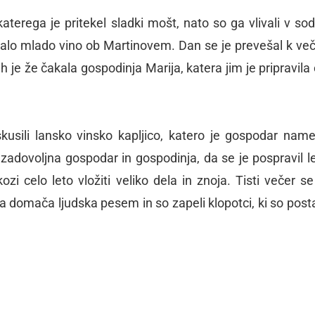
 katerega je pritekel sladki mošt, nato so ga vlivali v sod
alo mlado vino ob Martinovem. Dan se je prevešal k več
 jih je že čakala gospodinja Marija, katera jim je pripravila
oskusili lansko vinsko kapljico, katero je gospodar name
 zadovoljna gospodar in gospodinja, da se je pospravil le
ozi celo leto vložiti veliko dela in znoja. Tisti večer se
a domača ljudska pesem in so zapeli klopotci, ki so posta