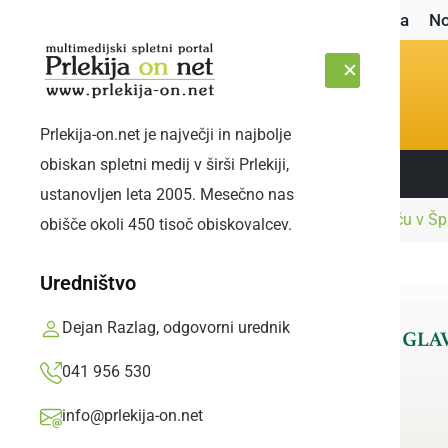
Naslovnica
No
Prlekija-on.net je največji in najbolje
obiskan spletni medij v širši Prlekiji,
Sledite nam:
SOBOTA, 8. AVGUST 2026
ustanovljen leta 2005. Mesečno nas
Naslovnica
Družabno
Na vinorodnem griču v Špr
obišče okoli 450 tisoč obiskovalcev.
Uredništvo
Dejan Razlag, odgovorni urednik
041 956 530
info@prlekija-on.net