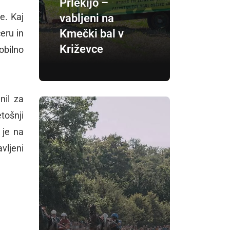
Prlekijo –
e. Kaj
vabljeni na
Kmečki bal v
eru in
Križevce
 obilno
nil za
tošnji
 je na
vljeni