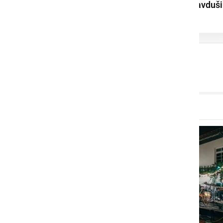
Lotmerk na vodi navduši
mlade tekmovalce