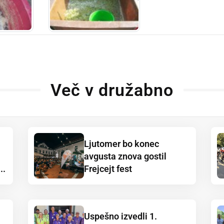
Več v družabno
Ljutomer bo konec
avgusta znova gostil
..
Frejcejt fest
Uspešno izvedli 1.