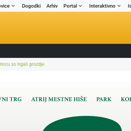
vice
Dogodki
Arhiv
Portal
Interaktivno
I
incu so trgali grozdje