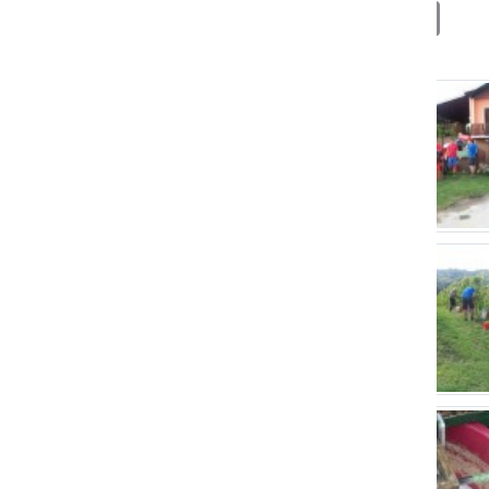
Deli
Facebook
X
Messenger
WhatsApp
Copy
PrintFrien
Email
Link