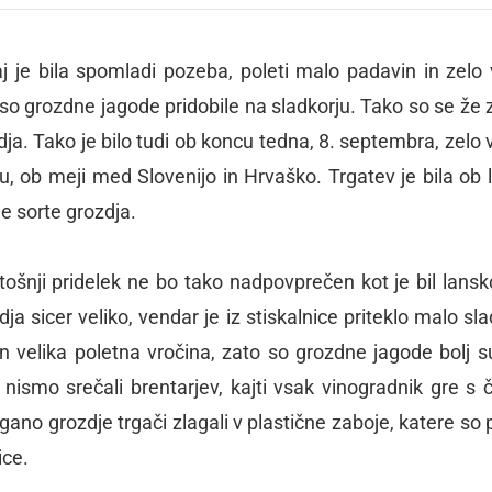
aj je bila spomladi pozeba, poleti malo padavin in zelo 
 so grozdne jagode pridobile na sladkorju. Tako so se že 
ja. Tako je bilo tudi ob koncu tedna, 8. septembra, zelo 
, ob meji med Slovenijo in Hrvaško. Trgatev je bila ob
e sorte grozdja.
letošnji pridelek ne bo tako nadpovprečen kot je bil lansko
a sicer veliko, vendar je iz stiskalnice priteklo malo sl
 in velika poletna vročina, zato so grozdne jagode bolj s
nismo srečali brentarjev, kajti vsak vinogradnik gre s
trgano grozdje trgači zlagali v plastične zaboje, katere s
ice.