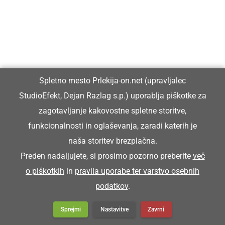
Spletno mesto Prlekija-on.net (upravljalec
StudioEfekt, Dejan Razlag s.p.) uporablja piškotke za
zagotavljanje kakovostne spletne storitve,
funkcionalnosti in oglaševanja, zaradi katerih je
naša storitev brezplačna.
Preden nadaljujete, si prosimo pozorno preberite
več
o piškotkih
in
pravila uporabe ter varstvo osebnih
podatkov
.
Sprejmi
Nastavitve
Zavrni