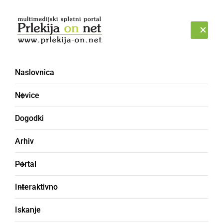
Prijava
ČETRTEK, 6. AVGUST 2026
Naslovnica
Novice
Dogodki
Arhiv
KULTURA IN IZOBRAŽEVANJE
Portal
Prireditev Druži naju
Interaktivno
ples in petje z
Iskanje
mednarodno udeležbo