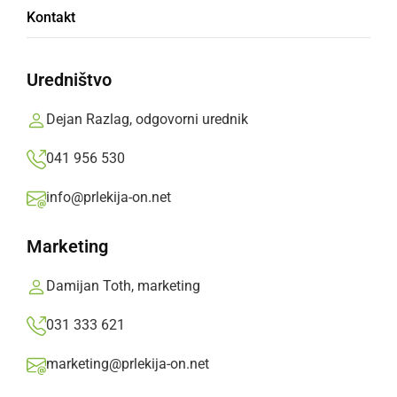
Kontakt
Na Razkrižju se je tokrat pelo, govorilo in
plesalo slovensko, madžarsko in hrvaško
Uredništvo
Prlekija-on.net,
nedelja, 24. september 2017 ob 17:29
Dejan Razlag, odgovorni urednik
041 956 530
»
Izberite
Prlekijo
kot svoj prednostni vir na Googlu
info@prlekija-on.net
Marketing
Damijan Toth, marketing
031 333 621
marketing@prlekija-on.net