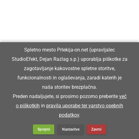
GOSPODARSTVO
Podpisana pogodba za začetek ene
največjih infrastrukturnih investicij v občini
Spletno mesto Prlekija-on.net (upravljalec
Ljutomer
StudioEfekt, Dejan Razlag s.p.) uporablja piškotke za
zagotavljanje kakovostne spletne storitve,
funkcionalnosti in oglaševanja, zaradi katerih je
naša storitev brezplačna.
Preden nadaljujete, si prosimo pozorno preberite
več
o piškotkih
in
pravila uporabe ter varstvo osebnih
GOSPODARSTVO
podatkov
.
Obrtnik leta 2026 je Milan Horvat
Sprejmi
Nastavitve
Zavrni