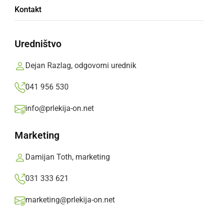
Kontakt
Aktivnosti so bile namenjene otrokom šole in
vrtca, njihovim staršem ter ostalim krajanom
Uredništvo
Prlekija-on.net,
sreda, 11. oktober 2017 ob 20:24
Dejan Razlag, odgovorni urednik
041 956 530
»
Izberite
Prlekijo
kot svoj prednostni vir na Googlu
info@prlekija-on.net
Marketing
Damijan Toth, marketing
031 333 621
marketing@prlekija-on.net