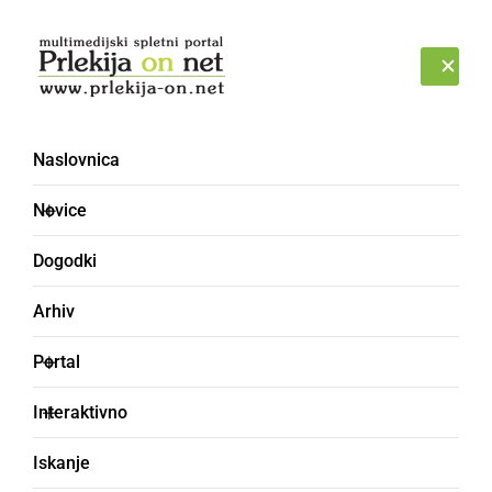
Prijava
SOBOTA, 8. AVGUST 2026
Naslovnica
Novice
Dogodki
Arhiv
KULTURA IN IZOBRAŽEVANJE
Portal
Hiška eksperimentov na
Interaktivno
OŠ Franceta Prešerna
Iskanje
Črenšovci