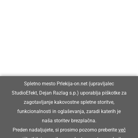
Prlekija-on.net je največji in najbolje obiskan spletni medij v
Prlekiji.
Vpisan je v razvid medijev, ki ga vodi Ministrstvo za kulturo
Republike Slovenije, pod zaporedno številko 1529.
Glavni in odgovorni urednik:
Spletno mesto Prlekija-on.net (upravljalec
Dejan Razlag
StudioEfekt, Dejan Razlag s.p.) uporablja piškotke za
info@prlekija-on.net
zagotavljanje kakovostne spletne storitve,
funkcionalnosti in oglaševanja, zaradi katerih je
naša storitev brezplačna.
Preden nadaljujete, si prosimo pozorno preberite
več