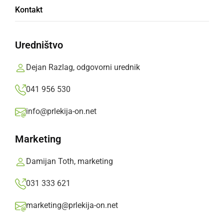
Kontakt
Na ormoški obvoznici se je zgodila prometna
nesreča
Uredništvo
Prlekija-on.net,
sobota, 21. oktober 2017 ob 12:37
Dejan Razlag, odgovorni urednik
041 956 530
»
Izberite
Prlekijo
kot svoj prednostni vir na Googlu
info@prlekija-on.net
Marketing
Damijan Toth, marketing
031 333 621
marketing@prlekija-on.net