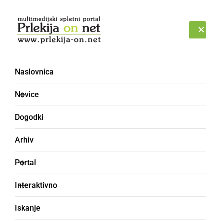
Prijava
ČETRTEK, 6. AVGUST 2026
Naslovnica
Novice
Dogodki
Arhiv
ČRNA KRONIKA
Portal
Voznica izgubila oblast
Interaktivno
nad vozilom in trčila v
Iskanje
viadukt