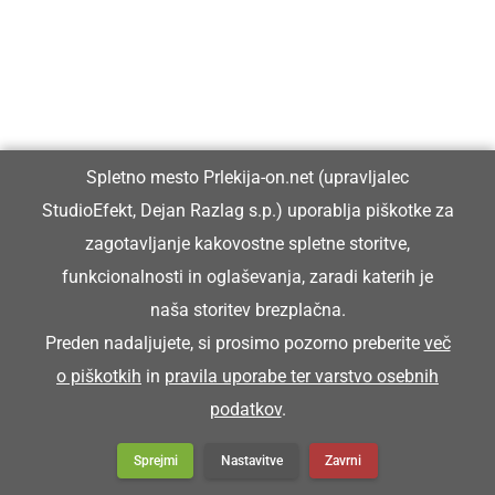
Spletno mesto Prlekija-on.net (upravljalec
StudioEfekt, Dejan Razlag s.p.) uporablja piškotke za
zagotavljanje kakovostne spletne storitve,
funkcionalnosti in oglaševanja, zaradi katerih je
naša storitev brezplačna.
Preden nadaljujete, si prosimo pozorno preberite
več
o piškotkih
in
pravila uporabe ter varstvo osebnih
podatkov
.
Sprejmi
Nastavitve
Zavrni