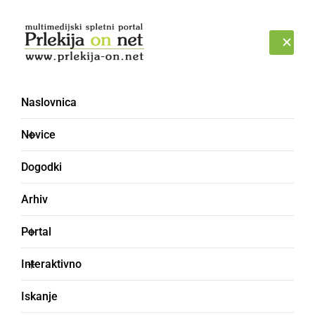
Prijava
SOBOTA, 8. AVGUST 2026
Naslovnica
Novice
Dogodki
Arhiv
ŠPORT
Portal
Tudi Grad napolnil
Interaktivno
mrežo Radgončanov
Iskanje