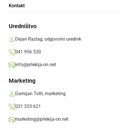
Radgončani še enkrat razočarali
Kontakt
Prlekija-on.net,
ponedeljek, 30. oktober 2017 ob 12:11
Uredništvo
»
Izberite
Prlekijo
kot svoj prednostni vir na Googlu
Dejan Razlag, odgovorni urednik
041 956 530
info@prlekija-on.net
Marketing
Damijan Toth, marketing
031 333 621
marketing@prlekija-on.net
ŠNK Radgona - Grad