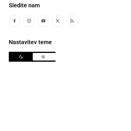
Sledite nam
Muzejski vlak v Prlekiji
Nastavitev teme
Bliža se praznični december, čas, ko zasvetijo luči in
se vse iskri od pričakovanj. Zaželimo si nekaj
novega, lepega, spomnimo se preteklih dni leta in se
ozrimo tudi v prihodnost. V decembrskem
prazničnem času gotovo prav posebno doživetje
ponuja muzejski vlak, ki vas bo tudi letos v družbi
Božička in prijateljev popeljal po železni cesti, kot je
vožnja potekala nekoč, pred davnimi leti ... v nekih