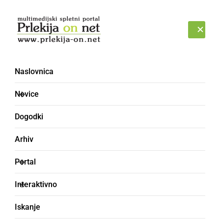
Prijava
SOBOTA, 8. AVGUST 2026
Naslovnica
Novice
Dogodki
Arhiv
ZANIMIVOSTI
Portal
Tudi letos bo skozi
Interaktivno
Prlekijo peljal muzejski
Iskanje
vlak z Božičkom