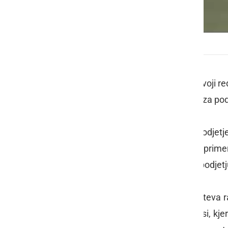
17. redna seja Občinskega sveta Občine Ljutomer
Občinski svet Občine Ljutomer na svoji red
300-odstotnim zvišanjem cen vode za pod
To bi v nekaterih primerih naložilo podjet
evrov višje letne stroške za vodo v prime
pripravljalcu elaborata – Javnemu podjetju P
Kot so še zapisali, pri tem naj upošteva r
stanje južno in severno od Vučje vasi, kje