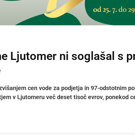
ne Ljutomer ni soglašal s 
e
zvišanjem cen vode za podjetja in 97-odstotnim p
etjem v Ljutomeru več deset tisoč evrov, ponekod ce