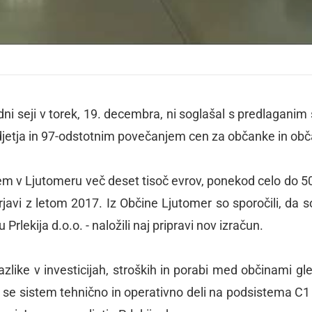
ni seji v torek, 19. decembra, ni soglašal s predlaganim 
jetja in 97-odstotnim povečanjem cen za občanke in obč
jem v Ljutomeru več deset tisoč evrov, ponekod celo do 50
rjavi z letom 2017. Iz Občine Ljutomer so sporočili, da s
rlekija d.o.o. - naložili naj pripravi nov izračun.
azlike v investicijah, stroških in porabi med občinami gl
r se sistem tehnično in operativno deli na podsistema C1 