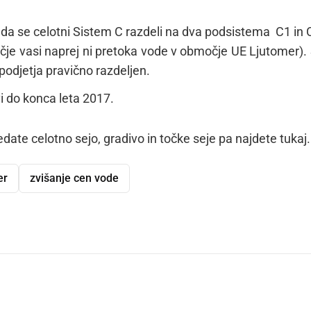
 da se celotni Sistem C razdeli na dva podsistema C1 in C
učje vasi naprej ni pretoka vode v območje UE Ljutomer).
podjetja pravično razdeljen.
i do konca leta 2017.
edate celotno sejo, gradivo in točke seje pa najdete
tukaj
.
er
zvišanje cen vode
dly