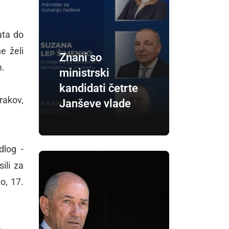
ata do
e želi
Znani so
m.
ministrski
kandidati četrte
rakov,
Janševe vlade
dlog -
ili za
o, 17.