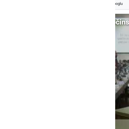
Izberite
Prlekijo
kot svoj prednostni vir na Googlu
Video: 17. redna seja Občin
S klikom naložite video (lahko uporablja piškotke)