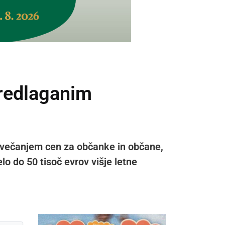
predlaganim
ovečanjem cen za občanke in občane,
lo do 50 tisoč evrov višje letne