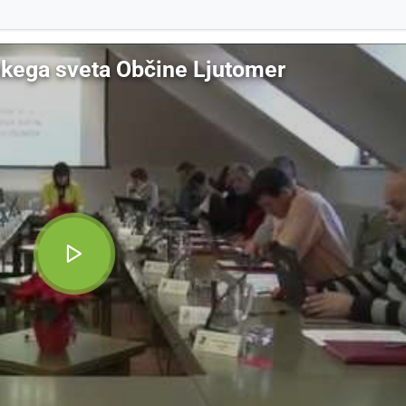
skega sveta Občine Ljutomer