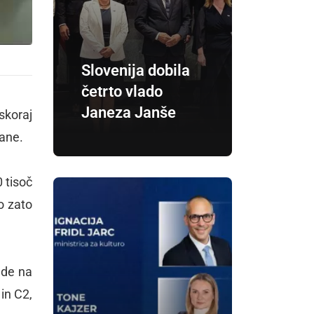
Slovenija dobila
četrto vlado
Janeza Janše
skoraj
ane.
 tisoč
o zato
ede na
in C2,