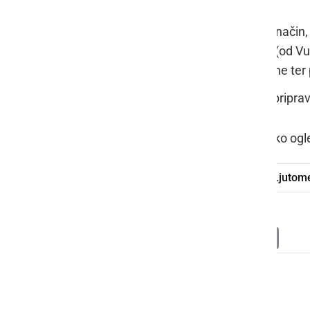
Pripravo novega elaborata, na način,
sistem C tako tehnično deluje (od V
bo strošek za občanke in občane ter 
Da se tako popravljen izračun priprav
Več pa v spodnjem videu, kjer si lahko ogl
redna seja
Občinski svet Občine Ljutom
Deli
Facebook
X
Messenger
WhatsApp
Copy
PrintFrien
Email
Link