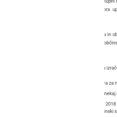
Javno podjetje Prlekija d.o.o. je v skupni
izgradnjo novega vodovoda in mora upr
omrežjem sodelujočih občin.
Občina Ljutomer se je takoj odzvala in o
strateškem svetu, nato na odborih obči
in nikjer ni dobil podpore.
Razlogov za zavrnitev predlaganega izrač
Višje obremenitve gospodarstva za n
Višje obremenitve občanov za nekaj 
V predlaganem elaboratu za 2018
elaboratu za 2017, ki ga je Občinski 