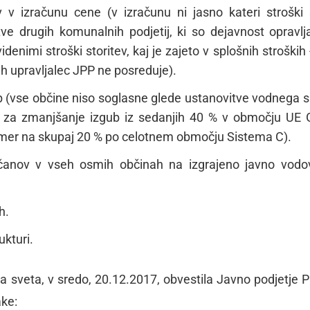
ev v izračunu cene (v izračunu ni jasno kateri stroški
itve drugih komunalnih podjetij, ki so dejavnost opravlj
nimi stroški storitev, kaj je zajeto v splošnih stroških -
jih upravljalec JPP ne posreduje).
 (vse občine niso soglasne glede ustanovitve vodnega s
a za zmanjšanje izgub iz sedanjih 40 % v območju UE 
mer na skupaj 20 % po celotnem območju Sistema C).
občanov v vseh osmih občinah na izgrajeno javno vod
h.
ukturi.
 sveta, v sredo, 20.12.2017, obvestila Javno podjetje Pr
ake: