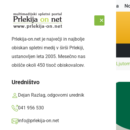
Naslovnica
No
Prlekija-on.net je največji in najbolje
obiskan spletni medij v širši Prlekiji,
Sledite nam:
PETEK, 7. AVGUST 2026
ustanovljen leta 2005. Mesečno nas
Naslovnica
Politika
Občinski svet Občine Ljutom
obišče okoli 450 tisoč obiskovalcev.
Uredništvo
Dejan Razlag, odgovorni urednik
041 956 530
info@prlekija-on.net