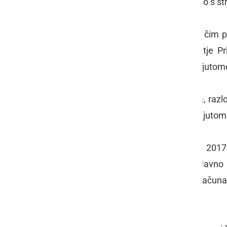
kot je bilo na minuli seji predstavljeno s s
Občinski svet Občine Ljutomer želi čim p
konca leta 2017, a je Javno podjetje Prl
pripraviti novega izračuna. Občina Ljutomer
Spodaj so podrobnosti glede sklepa, razlo
ki so nam jih posredovali iz Občine Ljutom
Občina Ljutomer je 14. decembra 2017 
imenovan elaborat - je pripravilo Javno 
simulacijo vplivov predlaganega izračuna n
decembra 2017.