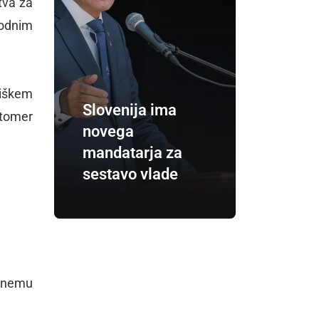
tva za
vodnim
niškem
Slovenija ima
utomer
novega
mandatarja za
sestavo vlade
ganemu