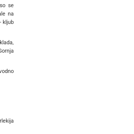
 so se
ale na
 kljub
klada,
Gornja
ovodno
lekija