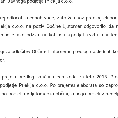
trani Javnega podjetja Prlekija d.o.o.
rej odločati o cenah vode, zato želi nov predlog elabor
ekija d.o.o. na poziv Občine Ljutomer odgovorilo, da n
 se je takoj odzvala in kot lastnik podjetja vztraja na te
gi za odločitev Občine Ljutomer in predlog naslednjih ko
er.
prejela predlog izračuna cen vode za leto 2018. Pre
podjetje Prlekija d.o.o. Po prejemu elaborata so zapros
a podjetja v ljutomerski občini, ki so jo prejeli v nedelj