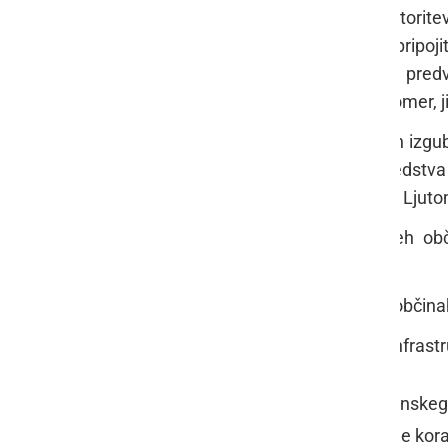
Nepregledni stroški dela in storit
upoštevali, kako je s stroški pripoj
območjih posameznih občin in predvide
zaprosilu lastnice, Občine Ljutomer, 
Odklanjanje zmanjšanja vodnih izgub
s katerim se bi zagotovila sredstv
Radgona in 30 % v območju UE Ljuto
Odklanjanje priključevanja vseh 
omrežje.
Neenotni tehnični standardi v občina
Nedorečena lastnina na stari infrastr
Občina Ljutomer je dan po seji Občinskega
d.o.o. o sklepu in prosila za naslednje kor