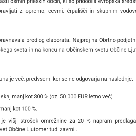
 lasti osmih prleških občin, ki so pridobila evropska sreds
avljati z opremo, cevmi, črpališči in skupnim vodo
bravnavala predlog elaborata. Najprej na Obrtno-podjet
nskega sveta in na koncu na Občinskem svetu Občine Lj
una je več, predvsem, ker se ne odgovarja na naslednje:
ekaj manj kot 300 % (oz. 50.000 EUR letno več)
manj kot 100 %.
 je višji strošek omrežnine za 20 % napram predla
svet Občine Ljutomer tudi zavrnil.