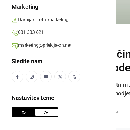
Marketing
Damijan Toth, marketing
031 333 621
POLITIKA
marketing@prlekija-on.net
Občinski svet Obči
Sledite nam
zvišanjem cen vod
S predlaganim skoraj 300-odstotnim 
bi v nekaterih primerih naložilo podj
Nastavitev teme
stroške za vodo
Prlekija-on.net,
četrtek, 21. december 2017 ob 08:49