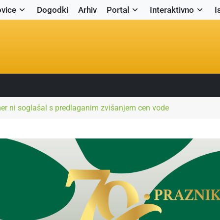
vice
Dogodki
Arhiv
Portal
Interaktivno
I
er ni soglašal s predlaganim zvišanjem cen vode