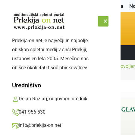
Naslovnica
No
Prlekija-on.net je največji in najbolje
obiskan spletni medij v širši Prlekiji,
Sledite nam:
ČETRTEK, 6. AVGUST 2026
ustanovljen leta 2005. Mesečno nas
Črna
Do novega leta dovoljen
obišče okoli 450 tisoč obiskovalcev.
Naslovnica
kronika
pok
Uredništvo
Dejan Razlag, odgovorni urednik
041 956 530
info@prlekija-on.net