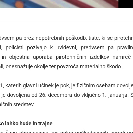
redvsem pa brez nepotrebnih poškodb, tiste, ki se piroteh
 policisti pozivajo k uvidevni, predvsem pa praviln
a in objestna uporaba pirotehničnih izdelkov namreč
li, onesnažuje okolje ter povzroča materialno škodo.
, katerih glavni učinek je pok, je fizičnim osebam dovolj
je dovoljena od 26. decembra do vključno 1. januarja. 
ničnih sredstev.
o lahko hude in trajne
em času obravnavajo kar nekaj poškodovanih zaradi u