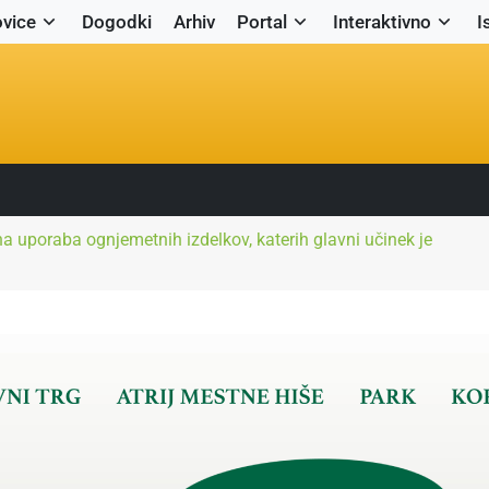
vice
Dogodki
Arhiv
Portal
Interaktivno
I
a uporaba ognjemetnih izdelkov, katerih glavni učinek je