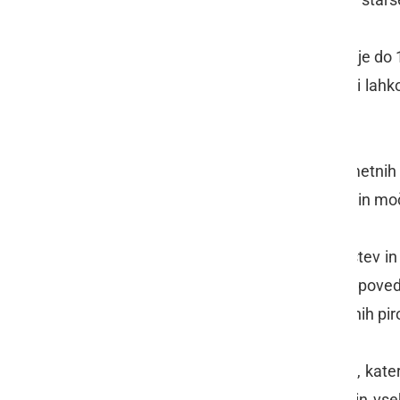
Baterije in kombinacije iz 3. kategorije d
750 g neto mase eksplozivnih snovi lahko
let.
Prodaja, posest in uporaba ognjemetnih i
predvsem za petarde različnih oblik in mo
Lastna izdelava pirotehničnih sredstev i
prepovedana! Prav tako sta prepoved
Prepovedana pa je tudi posest takšnih pir
Pirotehničnih izdelkov kategorije F1, kater
stanovanjskih naseljih, v zgradbah in vseh