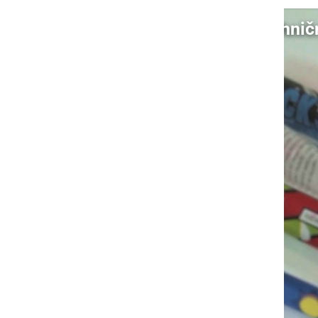
Video: Kategorije pirotehnič
S klikom naložite video (lahko uporablja piškotke)