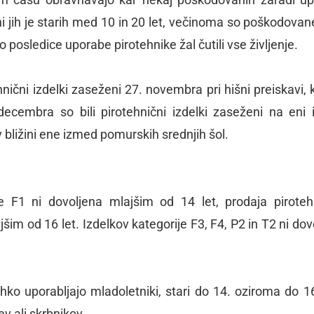
jini jih je starih med 10 in 20 let, večinoma so poškodovan
 posledice uporabe pirotehnike žal čutili vse življenje.
nični izdelki zaseženi 27. novembra pri hišni preiskavi, k
 decembra so bili pirotehnični izdelki zaseženi na eni
bližini ene izmed pomurskih srednjih šol.
je F1 ni dovoljena mlajšim od 14 let, prodaja piroteh
jšim od 16 let. Izdelkov kategorije F3, F4, P2 in T2 ni dov
ahko uporabljajo mladoletniki, stari do 14. oziroma do 16
v ali skrbnikov.