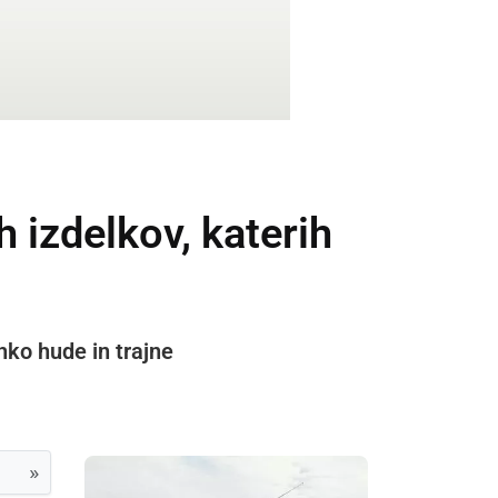
 izdelkov, katerih
hko hude in trajne
»