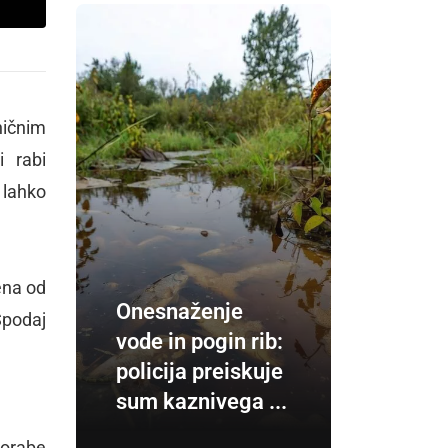
ničnim
i rabi
 lahko
ena od
Onesnaženje
Spodaj
vode in pogin rib:
policija preiskuje
sum kaznivega ...
porabe