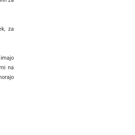
ek, za
 imajo
rni na
morajo