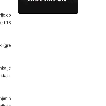
ije do
 od 18
k (gre
nka je
daja.
rnjenih
vih za