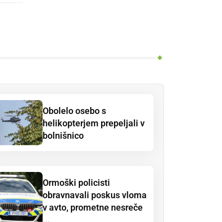
Obolelo osebo s
helikopterjem prepeljali v
bolnišnico
Ormoški policisti
obravnavali poskus vloma
v avto, prometne nesreče
...