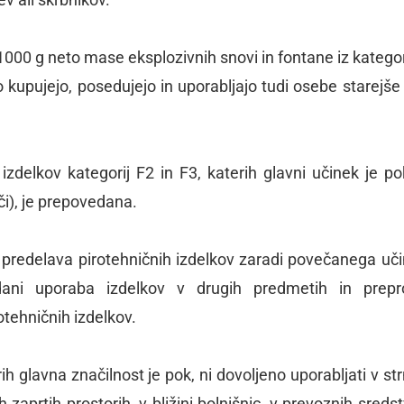
o 1000 g neto mase eksplozivnih snovi in fontane iz kategor
 kupujejo, posedujejo in uporabljajo tudi osebe starejše
zdelkov kategorij F2 in F3, katerih glavni učinek je po
či), je prepovedana.
n predelava pirotehničnih izdelkov zaradi povečanega uči
ani uporaba izdelkov v drugih predmetih in prepro
otehničnih izdelkov.
ih glavna značilnost je pok, ni dovoljeno uporabljati v st
 zaprtih prostorih, v bližini bolnišnic, v prevoznih sredst