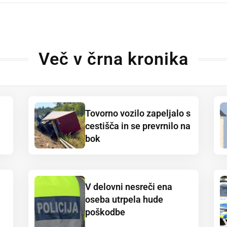
Več v črna kronika
Tovorno vozilo zapeljalo s
cestišča in se prevrnilo na
bok
V delovni nesreči ena
oseba utrpela hude
poškodbe