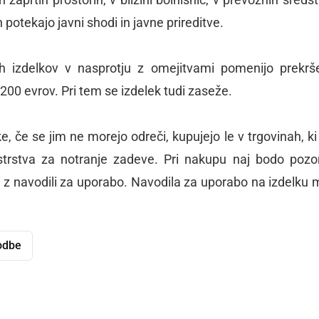
 potekajo javni shodi in javne prireditve.
ih izdelkov v nasprotju z omejitvami pomenijo prekrš
200 evrov. Pri tem se izdelek tudi zaseže.
, če se jim ne morejo odreči, kupujejo le v trgovinah, ki
istrstva za notranje zadeve. Pri nakupu naj bodo pozo
i z navodili za uporabo. Navodila za uporabo na izdelku 
odbe
dly