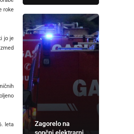
e roke
i jo je
 izmed
ničnih
oljeno
Zagorelo na
. leta
sončni elektrarni