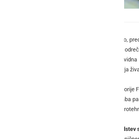
Zaseženi predmeti
Da bi prazniki minili prijetno in varno, p
sredstvom preprosto ne morejo odreči,
pirotehnike. Nepremišljena, neprevidn
povzroči telesne poškodbe, vznemirja živa
Prodaja ognjemetnih izdelkov kategorije F1
19. do 31. decembra, njihova uporaba pa 
se nahaja tudi video o kategorijah piroteh
Poškodbe zaradi pirotehničnih sredstev s
V UKC Ljubljana vsako leto v prazničn