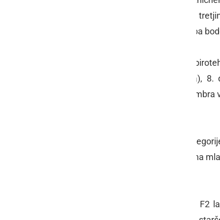
pirotehničnih izdelkov. Približno dve tret
in obraz, dva do trije poškodovanci pa bodo
V času do sedaj v letu 2017 so bili piroteh
opravila PP M. Sobota (fotografija), 8.
pomurskih Osnovnih šol in 13. decembra v 
Kaj je dovoljeno in kaj ne?
Prodaja pirotehničnih izdelkov kategori
izdelkov kategorije F2 pa ni dovoljena mla
prodajati fizičnim osebam.
Pirotehnične izdelke kategorij F1 in F2 l
starosti, vendar le pod nadzorstvom starše