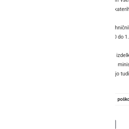
potniški promet in na površinah, na katerih
Prodaja, posest in uporaba pirotehničn
katerega je predvidena globa od 400 do 1.
Kupci in uporabniki naj ognjemetne izdelke
za prodajo teh izdelkov dovoljenje min
oznako CE, dobro pa naj se seznanijo tud
biti napisana v slovenskem jeziku.
petarde
ognjemet
prodaja
pošk
Deli
Facebook
X
Messenger
WhatsApp
Copy
PrintFrien
Email
Link