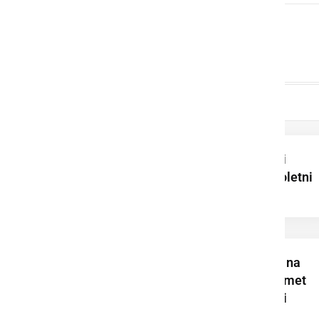
V prometni nesreči
poškodovan mladoletni
kolesar
Prometna nesreča na
avtocesti ovira promet
proti Murski Soboti