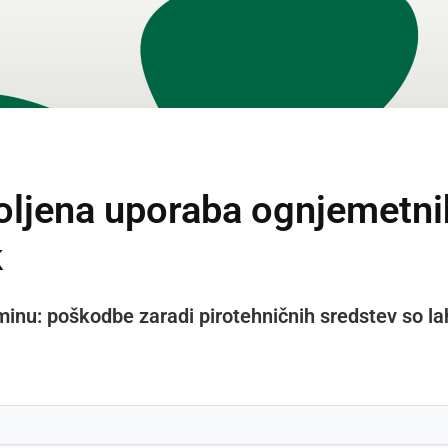
ljena uporaba ognjemetnih
k
minu: poškodbe zaradi pirotehničnih sredstev so la