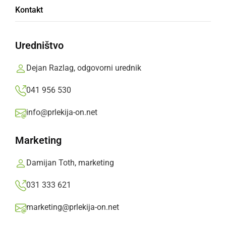
Kontakt
Občina Ljutomer poziva vse, da na Silvestrovo
umaknejo avtomobile s parkirišča zaradi
Uredništvo
izvedbe ognjemeta
Dejan Razlag, odgovorni urednik
Prlekija-on.net,
sobota, 30. december 2017 ob 16:28
041 956 530
info@prlekija-on.net
»
Izberite
Prlekijo
kot svoj prednostni vir na Googlu
Marketing
Damijan Toth, marketing
031 333 621
marketing@prlekija-on.net