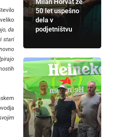
Milan Horvat že
tevilo
50 let uspešno
dela v
veliko
podjetništvu
jo, da
 stari
onovno
pirajo
nostih
inskem
ovodja
svojim