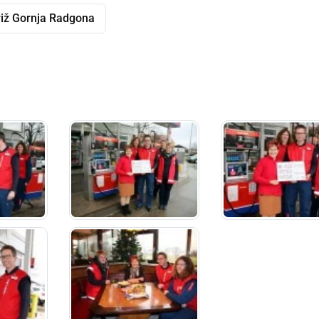
riž Gornja Radgona
dly