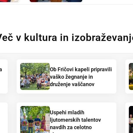
Več v kultura in izobraževanj
a
Ob Fričovi kapeli pripravili
vaško žegnanje in
druženje vaščanov
Uspehi mladih
ljutomerskih talentov
navdih za celotno