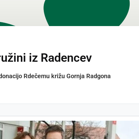
užini iz Radencev
z donacijo Rdečemu križu Gornja Radgona