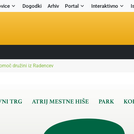
vice
Dogodki
Arhiv
Portal
Interaktivno
I
pomoč družini iz Radencev