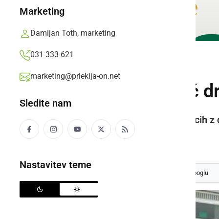
Marketing
Damijan Toth, marketing
031 333 621
KULTURA IN IZOBRAŽEVANJE
marketing@prlekija-on.net
Petrolova pomoč dr
Sledite nam
Bencinski servis Petrol v Radencih 
Prlekija-on.net,
sobota, 6. januar 2018 ob 11:59
Nastavitev teme
Izberite
Prlekijo
kot svoj prednostni vir na Googlu