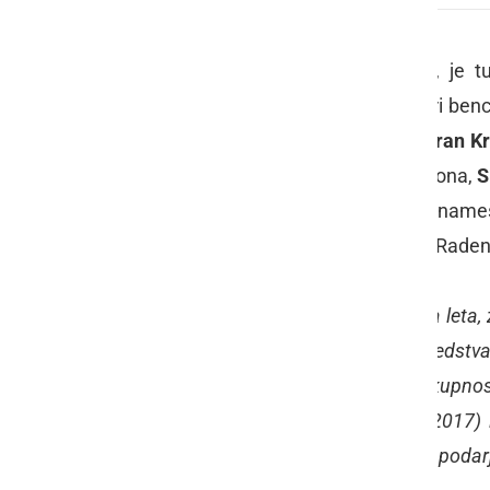
Podobno kot že nekaj minulih let, je t
mesecem upanja in obdarovanja, pri benci
Poslovodja omenjenega servisa
Miran Kr
Rdečega križa (OZ RK) Gornja Radgona,
S
200 evrov družbe Petrol, s čimer so name
Gornja Radgona, namenili družini iz Raden
"
Družba Petrol tudi konec letošnjega leta
Naša energija povezuje, s katero sredstv
društvom in projektom v lokalnih skupnost
Sloveniji. Ob zaključku letošnjega (2017
60.000 evrov. V sedmih letih bo tako podar