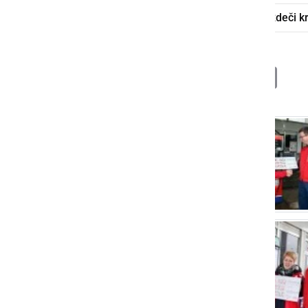
Petrol
donacija
Radenci
Rdeči k
Deli
Facebook
X
Messenger
WhatsApp
Copy
PrintFrien
Email
Link