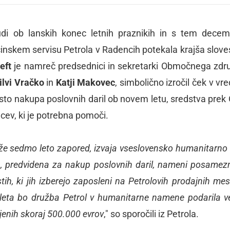
udi ob lanskih konec letnih praznikih in s tem dece
nskem servisu Petrola v Radencih potekala krajša slove
eft
je namreč predsednici in sekretarki Območnega zdr
ilvi Vračko
in
Katji Makovec
, simbolično izročil ček v vr
sto nakupa poslovnih daril ob novem letu, sredstva prek
cev, ki je potrebna pomoči.
, že sedmo leto zapored, izvaja vseslovensko humanitarno 
a, predvidena za nakup poslovnih daril, nameni posamez
ih, ki jih izberejo zaposleni na Petrolovih prodajnih mes
) leta bo družba Petrol v humanitarne namene podarila v
jenih skoraj 500.000 evrov
," so sporočili iz Petrola.