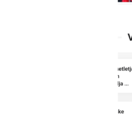
Vida Ozmec že desetletj
dela v gostinstvu in
turizmu ter pripravlja ...
Poletne krvodajalske
akcije v Ljutomeru