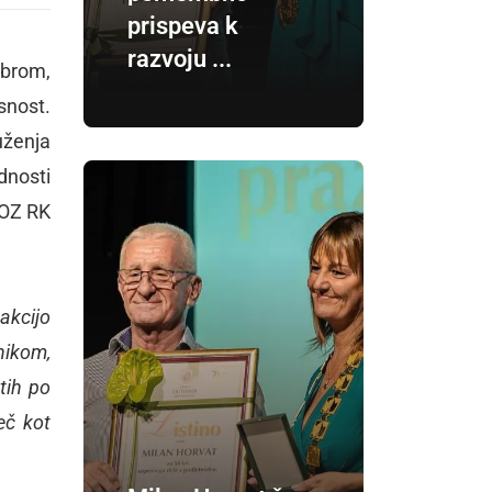
prispeva k
razvoju ...
mbrom,
snost.
uženja
ednosti
 OZ RK
akcijo
nikom,
tih po
eč kot