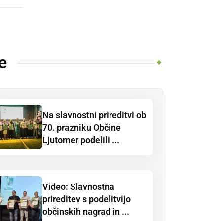
e
Na slavnostni prireditvi ob
70. prazniku Občine
Ljutomer podelili ...
Video: Slavnostna
prireditev s podelitvijo
občinskih nagrad in ...