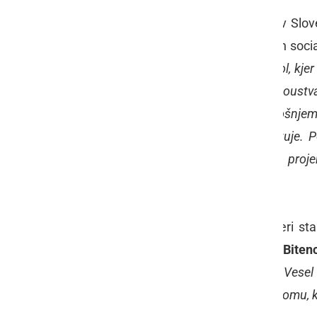
Veseli so, da se gospodarska rast v Slove
ljudi, ki živijo pod pragom revščine in so
ljudi, ki živijo v stiski. "
V družbi Petrol, kj
lahko ravnotežje v družbi pomaga soustvarj
pregovor in v tem duhu tudi v letošnjem
izvajajo akcijo Naša energija povezuje. 
pomoči potrebne posameznike ali projek
pripomorejo k boljšemu življenju
."
Po simbolični predaji čeka, pri kateri 
servisu Petrol v Radencih,
Andreja Biten
Miran Kreft
med drugim povedal: "
Vesel 
skromnim prispevkom, pomagamo komu, ki