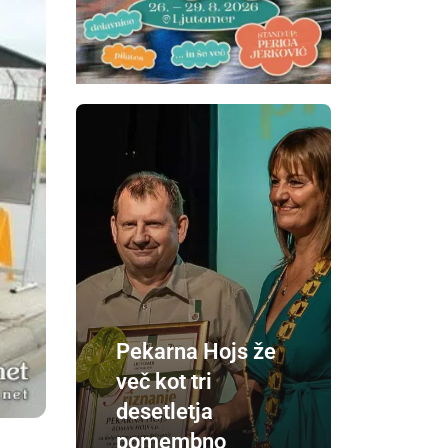
Pekarna Hojs že
več kot tri
desetletja
pomembno