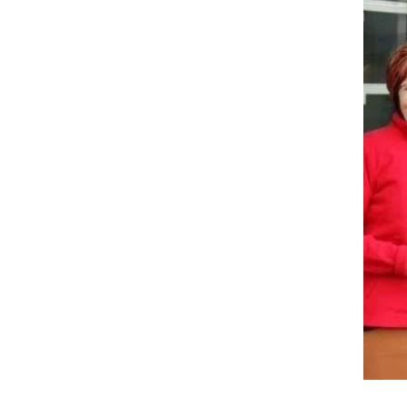
Donacija Petrola v Radencih