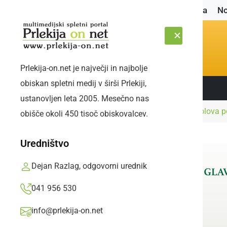
Naslovnica
No
Prlekija-on.net je največji in najbolje
obiskan spletni medij v širši Prlekiji,
Sledite nam:
SOBOTA, 8. AVGUST 2026
ustanovljen leta 2005. Mesečno nas
Naslovnica
Kultura in izobraževanje
Petrolova 
obišče okoli 450 tisoč obiskovalcev.
Uredništvo
Dejan Razlag, odgovorni urednik
041 956 530
info@prlekija-on.net