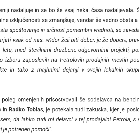
niji nadaljuje in se bo še vsaj nekaj časa nadaljevala. Š
cialne izključenosti se zmanjšuje, vendar še vedno obstaja 
er sta spoštovanje in srčnost pomembni vrednoti, se zaveda
ati vsak od nas. »Kdor želi biti dober, je že dober«, pravi
 letu, med številnimi družbeno-odgovornimi projekti, p
Po izboru zaposlenih na Petrolovih prodajnih mestih pod
te in tako z majhnimi dejanji v svojih lokalnih skup
sta poleg omenjenih prisostvovali še sodelavca na benc
c
in
Radko Tobias
, je potekala tudi zakuska, kjer je posl
sem, da lahko tudi mi delavci v tej prodajalni Petrola, s 
 je potreben pomoči
".