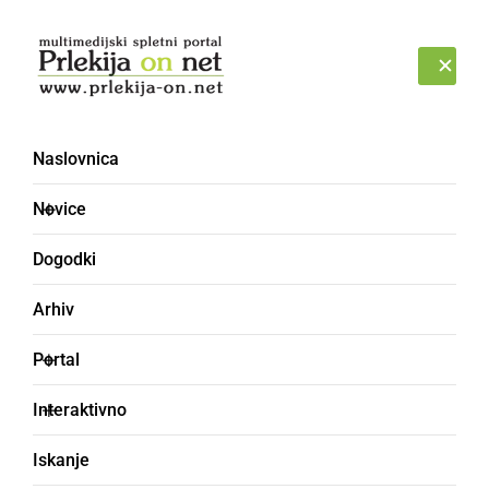
Prijava
SOBOTA, 8. AVGUST 2026
Naslovnica
Novice
Dogodki
Arhiv
KULTURA IN IZOBRAŽEVANJE
Portal
Znan je datum proslave
Interaktivno
ob 150-letnici I.
Iskanje
slovenskega tabora