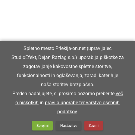
Spletno mesto Prlekija-on.net (upravljalec
StudioEfekt, Dejan Razlag s.p.) uporablja piškotke za
zagotavljanje kakovostne spletne storitve,
funkcionalnosti in oglaševanja, zaradi katerih je
naša storitev brezplačna.
Preden nadaljujete, si prosimo pozorno preberite
več
o piškotkih
in
pravila uporabe ter varstvo osebnih
podatkov
.
Sprejmi
Nastavitve
Zavrni