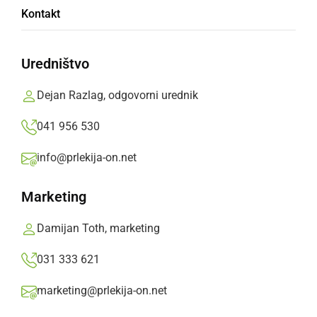
Kontakt
Katastrofalna večerja
Uredništvo
Prva ponovitev bo že danes, v petek, 19.
januarja ob 19.30 uri v Domu kulture Ljutomer
Dejan Razlag, odgovorni urednik
Prlekija-on.net,
petek, 19. januar 2018 ob 08:34
041 956 530
info@prlekija-on.net
»
Izberite
Prlekijo
kot svoj prednostni vir na Googlu
Marketing
Damijan Toth, marketing
031 333 621
marketing@prlekija-on.net