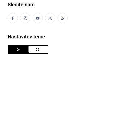
Sledite nam
Premiera komedije Katastrofalna večerja
Nastavitev teme
Članice in člani Gledališke skupine KD Ivan Kaučič iz
Ljutomera, so s svojim izjemno produktivnim
režiserjem
Srečkom Centrihom
so tokrat naštudirali
novo komedijo, katero so v četrtek, 18. januarja,
premierno predstavili širši javnosti, v Domu kulture v
Ljutomeru. Šlo je za predstavitev komedije
francoskega komediografa
Marca Camelottija:
Katastrofalna večerja
. Prva ponovitev bo že danes, v
petek, 19. januarja in druga v sredo, 24. januarja