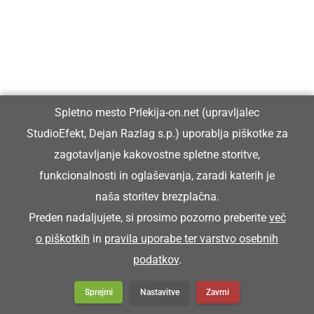
Ljutomerski park bo v senci mogočnih
hrastov znova postal prizorišče poletnih
otroških pravljic
Spletno mesto Prlekija-on.net (upravljalec
StudioEfekt, Dejan Razlag s.p.) uporablja piškotke za
zagotavljanje kakovostne spletne storitve,
GOSPODARSTVO
funkcionalnosti in oglaševanja, zaradi katerih je
Podpisana pogodba za začetek ene
naša storitev brezplačna.
največjih infrastrukturnih investicij v
občini Ljutomer
Preden nadaljujete, si prosimo pozorno preberite
več
o piškotkih
in
pravila uporabe ter varstvo osebnih
podatkov
.
GOSPODARSTVO
Sprejmi
Nastavitve
Zavrni
Obrtnik leta 2026 je Milan Horvat