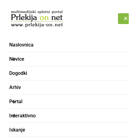
Prijava
NEDELJA, 9. AVGUST 2026
Naslovnica
Novice
Dogodki
Arhiv
KULTURA IN IZOBRAŽEVANJE
Portal
Ljutomerski
Interaktivno
gledališčniki premierno
Iskanje
uprizorili komedijo