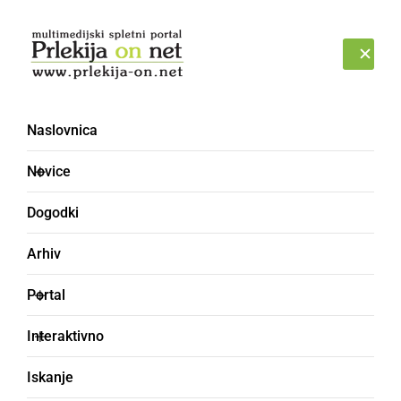
Prijava
SOBOTA, 8. AVGUST 2026
Naslovnica
Novice
Dogodki
Arhiv
DRUŽABNO
Portal
Znani so nastopajoči na
Interaktivno
61. Bujti repi
Iskanje