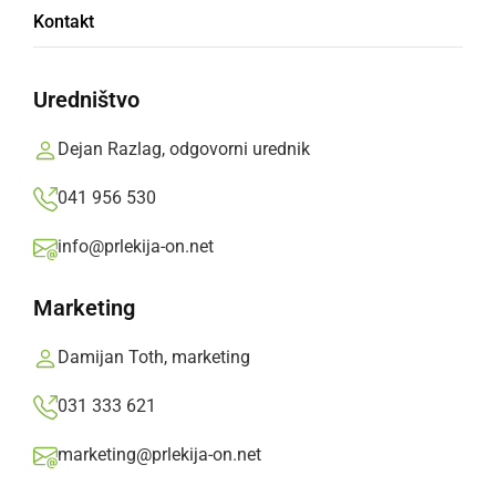
Obiskovalce bodo zabavali štirje izjemni bendi,
Kontakt
ki bodo zagotovo poskrbeli za nepozaben
večer
Uredništvo
Prlekija-on.net,
sobota, 17. februar 2018 ob 09:27
Dejan Razlag, odgovorni urednik
»
041 956 530
Izberite
Prlekijo
kot svoj prednostni vir na Googlu
info@prlekija-on.net
Marketing
Damijan Toth, marketing
031 333 621
marketing@prlekija-on.net