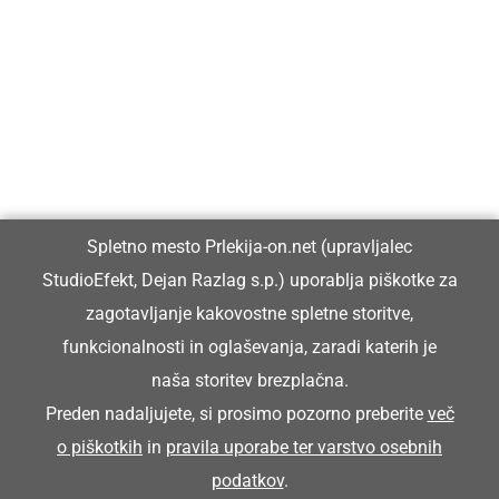
Prlekija-on.net je največji in najbolje obiskan spletni medij v
Prlekiji.
Vpisan je v razvid medijev, ki ga vodi Ministrstvo za kulturo
Republike Slovenije, pod zaporedno številko 1529.
Glavni in odgovorni urednik:
Spletno mesto Prlekija-on.net (upravljalec
Dejan Razlag
StudioEfekt, Dejan Razlag s.p.) uporablja piškotke za
info@prlekija-on.net
zagotavljanje kakovostne spletne storitve,
funkcionalnosti in oglaševanja, zaradi katerih je
naša storitev brezplačna.
Preden nadaljujete, si prosimo pozorno preberite
več
o piškotkih
in
pravila uporabe ter varstvo osebnih
© Prlekija-on.net | 2005 - 2026 | Vse pravice pridržane |
podatkov
.