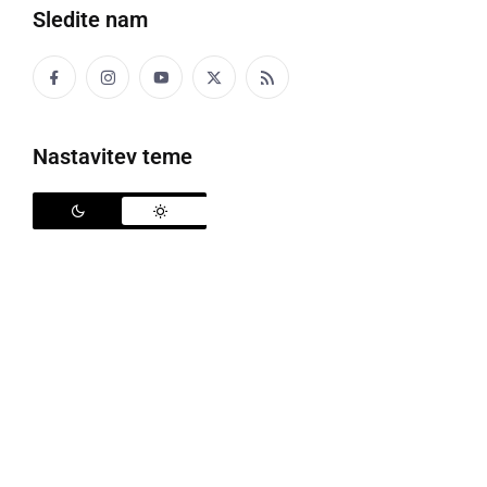
Sledite nam
Bujta repa
Kot je že znano, bo 7. marca 2018 v Festivalni
dvorani v Ljubljani potekala
61. Bujta repa
.
Nastavitev teme
Obiskovalce bodo zabavali štirje izjemni bendi, ki
bodo zagotovo poskrbeli za nepozaben večer.
Nastopajoči si bodo sledili v naslednjem vrstnem
redu:
Prašnati
,
Kontrabant
,
Tabu
in
Leteći odred
.
Prašnati
5-članska zasedba nastopa pod imenom Prašnati,
njeni člani pa vanjo prinašajo izkušnje v različnih
glasbenih zvrsteh. S cimbalami, saksofonom,