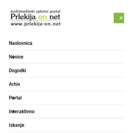
Prijava
SOBOTA, 8. AVGUST 2026
Naslovnica
Novice
Dogodki
Arhiv
NARAVA
Portal
Spet bo snežilo, zapade
Interaktivno
lahko do 15 cm novega
Iskanje
snega