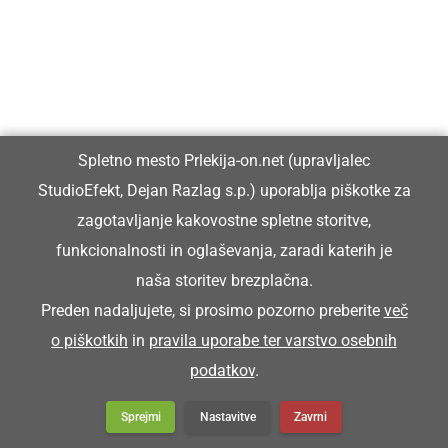
Spletno mesto Prlekija-on.net (upravljalec
StudioEfekt, Dejan Razlag s.p.) uporablja piškotke za
zagotavljanje kakovostne spletne storitve,
funkcionalnosti in oglaševanja, zaradi katerih je
naša storitev brezplačna.
Preden nadaljujete, si prosimo pozorno preberite
več
o piškotkih
in
pravila uporabe ter varstvo osebnih
podatkov
.
Sprejmi
Nastavitve
Zavrni