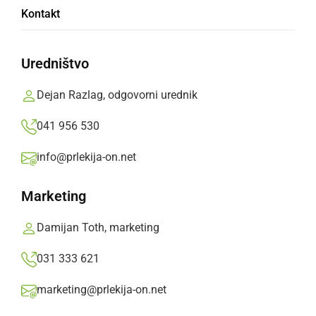
Kontakt
Po uradnem delu so se gostje zabavali in
zaplesali ob zvokih Duo Danilo & Matej
Uredništvo
Ivan Trunk,
četrtek, 1. marec 2018 ob 08:52
Dejan Razlag, odgovorni urednik
041 956 530
»
Izberite
Prlekijo
kot svoj prednostni vir na Googlu
info@prlekija-on.net
Marketing
Damijan Toth, marketing
031 333 621
marketing@prlekija-on.net