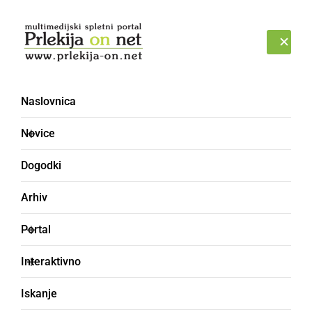
Prijava
PETEK, 7. AVGUST 2026
Naslovnica
Novice
Dogodki
Arhiv
KULTURA IN IZOBRAŽEVANJE
Portal
10. srečanje članic in
Interaktivno
veteranov Gasilske
Iskanje
zveze Sveti Tomaž