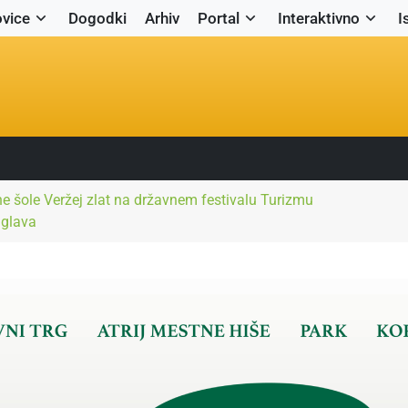
vice
Dogodki
Arhiv
Portal
Interaktivno
I
e šole Veržej zlat na državnem festivalu Turizmu
 glava