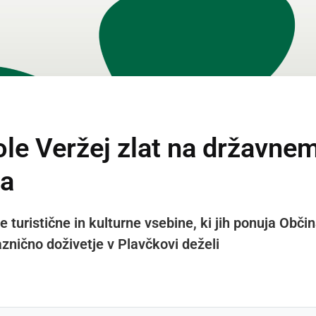
le Veržej zlat na državnem
va
turistične in kulturne vsebine, ki jih ponuja Obči
znično doživetje v Plavčkovi deželi