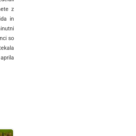
nete z
ida in
inutni
nci so
tekala
aprila