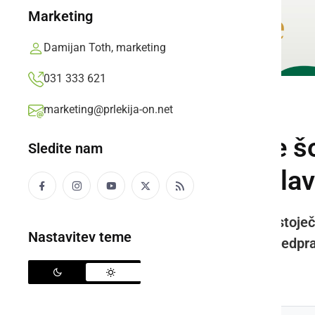
Marketing
Damijan Toth, marketing
031 333 621
marketing@prlekija-on.net
KULTURA IN IZOBRAŽEVANJE
Plavček Osnovne šo
Sledite nam
pomaga lastna gla
Učenci z mentoricama so že obstoječe 
Nastavitev teme
turistični produkt z naslovom Predpra
Prlekija-on.net,
torek, 27. marec 2018 ob 19:05