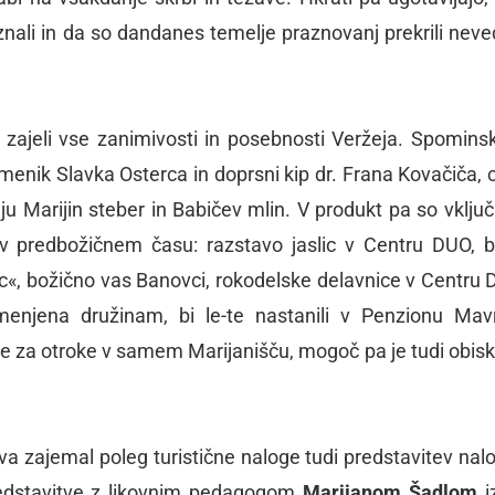
ali in da so dandanes temelje praznovanj prekrili neve
zajeli vse zanimivosti in posebnosti Veržeja. Spominsk
menik Slavka Osterca in doprsni kip dr. Frana Kovačiča, 
u Marijin steber in Babičev mlin. V produkt pa so vključil
 v predbožičnem času: razstavo jaslic v Centru DUO, b
c«, božično vas Banovci, rokodelske delavnice v Centru 
enjena družinam, bi le-te nastanili v Penzionu Mav
ije za otroke v samem Marijanišču, mogoč pa je tudi obis
va zajemal poleg turistične naloge tudi predstavitev nal
predstavitve z likovnim pedagogom
Marijanom Šadlom
iz