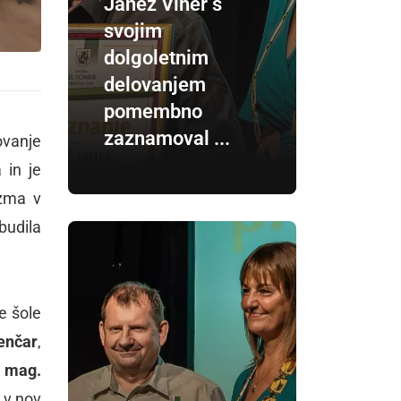
Janez Viher s
svojim
dolgoletnim
delovanjem
pomembno
zaznamoval ...
ovanje
 in je
izma v
budila
e šole
enčar
,
n
mag.
i v nov