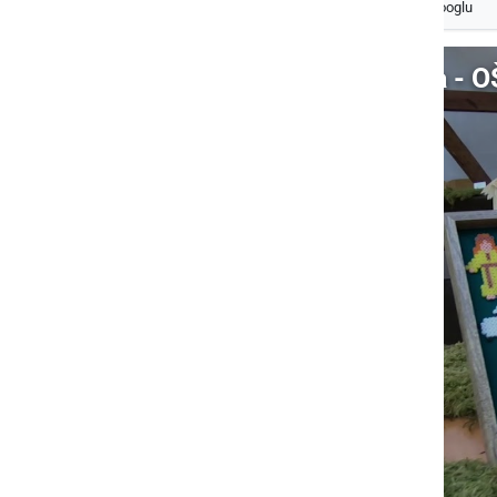
Izberite
Prlekijo
kot svoj prednostni vir na Googlu
Video: Plavčkova dežela - O
S klikom naložite video (lahko uporablja piškotke)