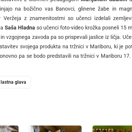
injajo na božično vas Banovci, glinene žabe in mag
 Veržeja z znamenitostmi so učenci izdelali zemljev
ja
Saša Hladna
so učenci foto-video krožka posneli 15 m
 in vzgojnega zavoda pa so prispevali jaslice iz ličja. Uče
dstavitev svojega produkta na tržnici v Mariboru, ki je po
Ponovno pa se bodo predstavili na tržnici v Mariboru 17. 
lastna glava
dly