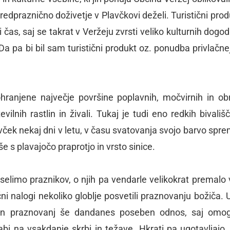
edpraznično doživetje v Plavčkovi deželi. Turistični prod
 čas, saj se takrat v Veržeju zvrsti veliko kulturnih dogod
o. Da pa bi bil sam turistični produkt oz. ponudba privlačn
hranjene največje površine poplavnih, močvirnih in ob
vilnih rastlin in živali. Tukaj je tudi eno redkih bivališ
vček nekaj dni v letu, v času svatovanja svojo barvo spre
e s plavajočo praprotjo in vrsto sinice.
eselimo praznikov, o njih pa vendarle velikokrat premalo
ični nalogi nekoliko globlje posvetili praznovanju božiča. 
 in praznovanj še dandanes poseben odnos, saj omo
i na vsakdanje skrbi in težave. Hkrati pa ugotavljajo,