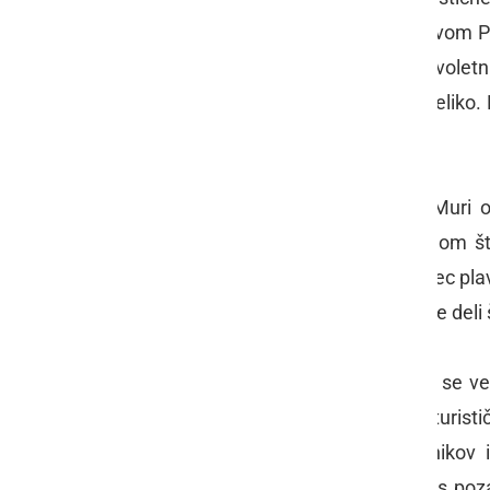
dvodnevni turistični produkt z naslovom Pr
umestili v predpraznični božično-novoletni
tudi turistov je v Veržeju in okolici velik
otroke, so dodali maskoto Plavčka.
In zakaj Plavčka? Ker so ob reki Muri o
gozdov v Sloveniji in ker je tukaj dom šte
plavčka v Sloveniji. Ta poseben žabec pla
modro. Ob Muri pa si ta dvoživka ime deli š
Ker pa vsi ljudje radi praznujemo in se v
so se učenci odločili, da se bodo v turist
menijo, da imamo ljudje do praznikov
posamezniku, da vsaj za kratek čas pozab