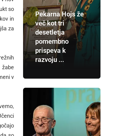
ukt so
Pekarna Hojs že
kov in
več kot tri
ejša za
desetletja
pomembno
prispeva k
režnih
razvoju ...
č žabe
meni v
 vemo,
Učenci
gočajo
 da so