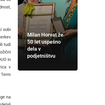
dnost,
i sobi
Milan Horvat že
cerkev
50 let uspešno
i tudi
dela v
ožični
podjetništvu
DUO in
rica v
k Term
oge na
delali