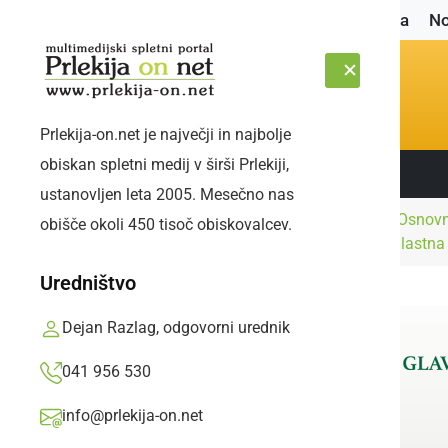
Naslovnica
No
Prlekija-on.net je največji in najbolje
obiskan spletni medij v širši Prlekiji,
Sledite nam:
PONEDELJEK, 10. AVGUST 2026
ustanovljen leta 2005. Mesečno nas
Kultura in
Plavček Osnovn
obišče okoli 450 tisoč obiskovalcev.
Naslovnica
izobraževanje
pomaga lastna
Uredništvo
Dejan Razlag, odgovorni urednik
041 956 530
info@prlekija-on.net