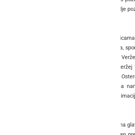
nekoč vsebine praznikov mnogo bolje pozn
tehnologija in potrošništvo.
V svoj produkt so učenci z mentoricama 
Slavka Osterca in dr. Frana Kovačiča, spo
sv. Mihaela, najstarejši spomenik v Veržej
dogodke, ki se odvijajo v Občini Veržej
koncert Kulturnega društva »Slavko Oster
še kaj. Ker je oblikovana ponudba nam
Marijanišču, ki nudi tudi možnost animac
Banovci.
Ker je projekt Turizmu pomaga lastna gla
turistični tržnici, so učenci za namen 