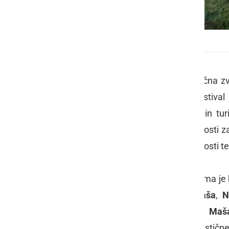
Plavček Osnovne šole Veržej
V letošnjem šolskem letu je Turistična z
Turizmu pomaga lastna glava. Festival 
vključen v program Znanje, mladi in tu
domačem kraju, ugotavljanju možnosti za 
podjetništvo in trženje naravnih danosti t
Na letošnjem festivalu, katerega tema je 
Veržej:
Stela Erjavec
,
Živa Grantaša
,
N
Tamara Svatina
,
Lara Svenšek
in
Maš
Ksenijo Seršen
, so že obstoječe turistične