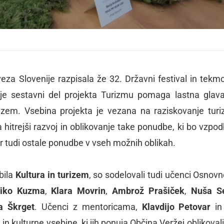
veza Slovenije razpisala že 32. Državni festival in tekm
je sestavni del projekta Turizmu pomaga lastna glava
rizem. Vsebina projekta je vezana na raziskovanje tur
hitrejši razvoj in oblikovanje take ponudbe, ki bo vzpod
er tudi ostale ponudbe v vseh možnih oblikah.
bila
Kultura in turizem
, so sodelovali tudi učenci Osnovn
iko Kuzma
,
Klara Movrin
,
Ambrož Prašiček
,
Nuša S
a Škrget
. Učenci z mentoricama,
Klavdijo Petovar
i
 in kulturne vsebine, ki jih ponuja Občina Veržej oblikoval