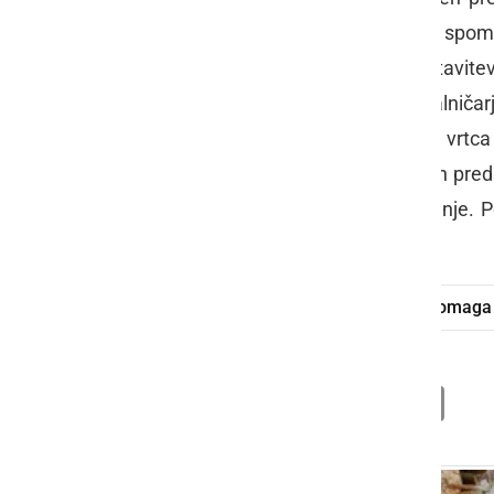
maskoto Plavčka, lampijončke, ki spom
motivom Plavčka. Za lažjo predstavitev
zloženko. Pod mentorstvom računalničar
film o znamenitostih Veržeja, otroci vrtca
za svojo turistično nalogo, tržnico in pre
20. marca 2018, prejeli zlato priznanje. 
2018.
Plavček
OŠ Veržej
Turizmu pomaga 
Deli
Facebook
X
Messenger
WhatsApp
Copy
PrintFrien
Email
Link