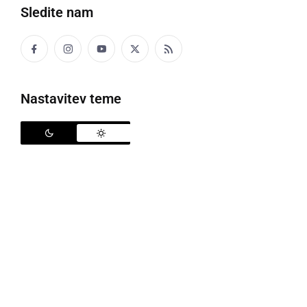
Sledite nam
Moški pevski zbor Lipovci v župnijski cerkvi sv. Mihaela v Veržeju
Nastavitev teme
Moški pevski zbor Lipovci, ki ga vodi zborovodja
Gorazd Tivadar
je v nedeljo, 22. aprila sodeloval in
obogatil sveto mašo v župnijski cerkvi sv. Mihaela v
Veržeju. Pevci so po maši zapeli pred oltarjem, med
drugim tudi pesem Kaj je Mujra šepetala za katero
besedilo je napisal črenšovski župnik
Jožef Klekel
in
izhaja iz časov prizadevanj za priključitev Prekmurja
k matičnemu narodu, kajti to se je zgodilo pred 99
leti. Pesem je leta 2008 uglasbil prof.
Ivan Florjano