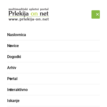
Prijava
ČETRTEK, 6. AVGUST 2026
Naslovnica
Novice
Dogodki
Arhiv
KULTURA IN IZOBRAŽEVANJE
Portal
Moški pevski zbor
Interaktivno
Lipovci zapel v župnijski
Iskanje
cerkvi sv. Mihaela v