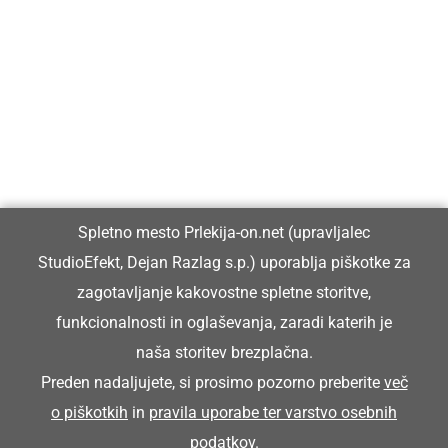
Prlekija-on.net je največji in najbolje obiskan spletni medij v
Prlekiji.
Vpisan je v razvid medijev, ki ga vodi Ministrstvo za kulturo
Republike Slovenije, pod zaporedno številko 1529.
Glavni in odgovorni urednik:
Spletno mesto Prlekija-on.net (upravljalec
Dejan Razlag
StudioEfekt, Dejan Razlag s.p.) uporablja piškotke za
info@prlekija-on.net
zagotavljanje kakovostne spletne storitve,
funkcionalnosti in oglaševanja, zaradi katerih je
naša storitev brezplačna.
Preden nadaljujete, si prosimo pozorno preberite
več
o piškotkih
in
pravila uporabe ter varstvo osebnih
© Prlekija-on.net | 2005 - 2026 | Vse pravice pridržane |
podatkov
.