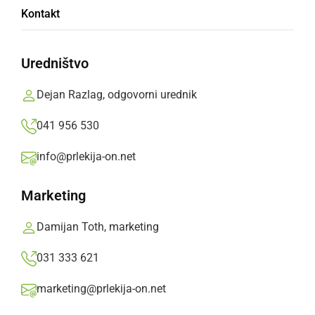
Kontakt
Veržeju
Uredništvo
S petjem so se spomnili letošnje 99. letnice
priključitve Prekmurja k matičnemu narodu
Dejan Razlag, odgovorni urednik
Jože Žerdin,
sobota, 28. april 2018 ob 08:35
041 956 530
info@prlekija-on.net
»
Izberite
Prlekijo
kot svoj prednostni vir na Googlu
Marketing
Damijan Toth, marketing
031 333 621
marketing@prlekija-on.net