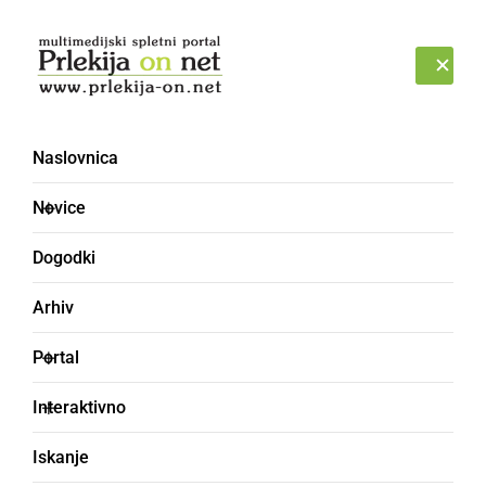
Prijava
ČETRTEK, 6. AVGUST 2026
Naslovnica
Novice
Dogodki
Arhiv
KULTURA IN IZOBRAŽEVANJE
Portal
Florjanova sveta maša v
Interaktivno
Negovi
Iskanje