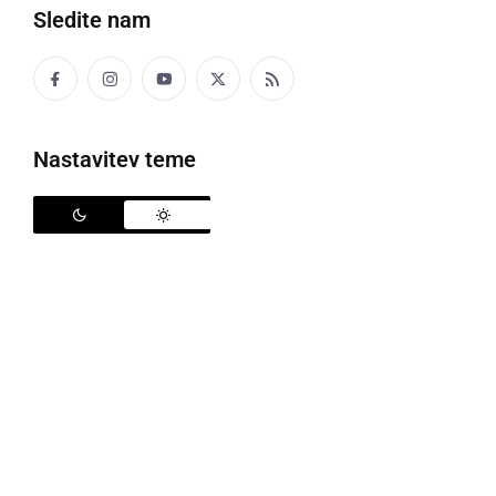
Sledite nam
Florjanova sveta maša v Negovi
Nastavitev teme
V začetku meseca maja goduje Florjan, zavetnik
gasilcev. Zgodba govori o mladem fantu, ki je z malo
vode pogasil velik požar. Ljudje so verjeli, da je to
čudež in tako so začeli častiti in se priporočati
svetemu Florjanu, naj njih in njihovo imetje varuje
pred ognjem. Zato so si ga za zavetnika izbrali tudi
gasilci.
Kip svetega Florjana stoji tudi v cerkvi Marijinega
rojstva v Negovi. Že dolgoletna tradicija je, da se v