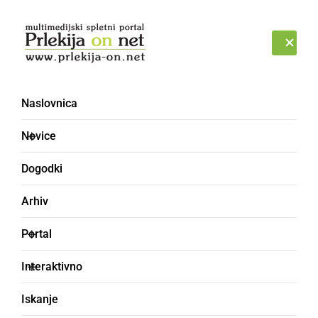
Prijava
PETEK, 7. AVGUST 2026
Naslovnica
Novice
Dogodki
Arhiv
NARAVA
Portal
Ormož in okolico zajelo
Interaktivno
močno deževje
Iskanje