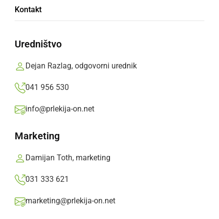
Poplavilo je kleti ter ceste, kamor je nanosilo
Kontakt
blato in kamenje, podrlo je nekaj dreves, ...
Prlekija-on.net,
sobota, 2. junij 2018 ob 08:33
Uredništvo
Dejan Razlag, odgovorni urednik
»
Izberite
Prlekijo
kot svoj prednostni vir na Googlu
041 956 530
info@prlekija-on.net
Marketing
Damijan Toth, marketing
031 333 621
marketing@prlekija-on.net