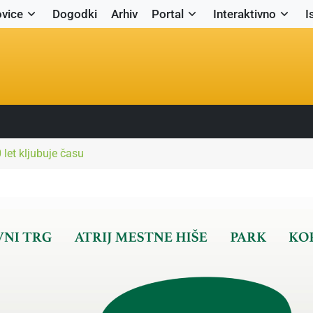
vice
Dogodki
Arhiv
Portal
Interaktivno
I
 let kljubuje času