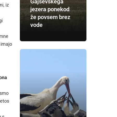
Gajševskega
i, iz
jezera ponekod
že povsem brez
gi
vode
jemne
i imajo
ona
ismo
letos
o s