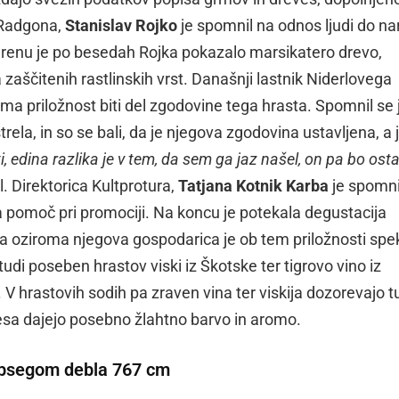
 Radgona,
Stanislav Rojko
je spomnil na odnos ljudi do n
erenu je po besedah Rojka pokazalo marsikatero drevo,
 zaščitenih rastlinskih vrst. Današnji lastnik Niderlovega
ma priložnost biti del zgodovine tega hrasta. Spomnil se 
strela, in so se bali, da je njegova zgodovina ustavljena, a 
i, edina razlika je v tem, da sem ga jaz našel, on pa bo osta
. Direktorica Kultprotura,
Tatjana Kotnik Karba
je spomni
ila pomoč pri promociji. Na koncu je potekala degustacija
a oziroma njegova gospodarica je ob tem priložnosti spe
tudi poseben hrastov viski iz Škotske ter tigrovo vino iz
. V hrastovih sodih pa zraven vina ter viskija dozorevajo t
lesa dajejo posebno žlahtno barvo in aromo.
z obsegom debla 767 cm