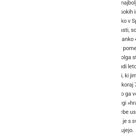
Glede na to, da je naša država med najbolj
po Sloveniji veliko število debelih, visokih 
skrajnjem severovzhodu države. Tako v Spodn
ob Niderlovi domačiji in je v njihovi lasti
gozdarjev je omenjeni hrast star natanko 4
767 (pred 19 leti je bilo: 706) cm, kar po
60-70 kubičnih metrov. Hrast tako dolga sto
sedaj se je očitno znova prebudil. Tudi le
območju pravijo želodom, in šiškami, ki ji
Konrad Niderl
, ki je ob hrastu živel skoraj 
dragocena krma za prašiče. Tedaj so ga vozi
Ščavnici. Šiške, ki se tvorijo po zaslugi »h
drugi svetovni vojni, nabirali za potrebe usn
žira in šišk ne nabirajo več. Hrast pa je s 
vožnjo mimo ustavljajo, in ga občudujejo.