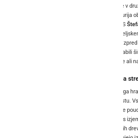
In v zavetju 418 let starega hrasta je v dru
Gornje Radgone, Apač in Svetega Jurija o
Petrovič
, vodja pomurske enote ZGS
Štef
drugi, čas tekel počasneje. Ob prijateljske
obnovljene table s podatki o hrastu izpred 1
naravne dediščine v Pomurju in povabili šir
kakšno izjemno drevo, ne le največje ali n
Pred tremi desetletji ga je zadela str
Tokratno srečanje v senci Niderlovega hra
Foltin
, ki je spomnila na verze o hrastu. V
Območna enota Murska Sobota, ki je pou
omejeni na gozdni prostor. Prvi popis izje
so izdali že drugo publikacijo izjemnih dr
dopolnjujeta, zato v letu 2019 načrtujejo