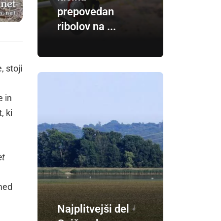
prepovedan
ribolov na ...
 stoji
e in
, ki
.
et
 med
Najplitvejši del