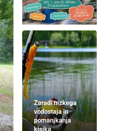
Zaradi nizkega
vodostaja in
pomanjkanja
kisika