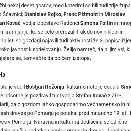
žbi nekaj deset gostov, med katerimi so bili tudi trije župan
b Ščavnici,
Stanislav Rojko
,
Franc Pižmoht
in
Miroslav
an Kovač
, vodja izpostave Radenci
Simona Foltin
in mno
m kramljanju, ko so celo prerezali trak do novih klopi in
9 let, so gozdarji najavili tudi aktivnosti že 3. popisa iz
oko javnost k sodelovanju. Želijo namreč, da bi jim vsi, k
ajstarejše, temveč le da po čem izstopa.
ela
sta je vodil
Boštjan Režonja
, kulturno noto je dodala
Sim
se prisotne je pozdravil tudi vodja
Štefan Kovač
z ZGS,
daril, da z gozdom lahko gospodarimo večnamensko in n
mnih dreves po Pomurju je potekal pred natančno 19 leti, 
eves v Pomurju. Naravna in kulturna dediščina se odlično
 izdajo svežih podatkov popisa grmov in dreves, dopolnjen