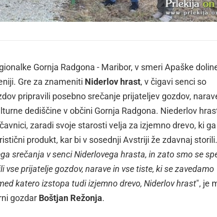
gionalke Gornja Radgona - Maribor, v smeri Apaške doline,
eniji. Gre za znameniti
Niderlov hrast
, v čigavi senci so
ov pripravili posebno srečanje prijateljev gozdov, narav
turne dediščine v občini Gornja Radgona. Niederlov hrast
vnici, zaradi svoje starosti velja za izjemno drevo, ki ga
stični produkt, kar bi v sosednji Avstriji že zdavnaj storili
a srečanja v senci Niderlovega hrasta, in zato smo se sp
i vse prijatelje gozdov, narave in vse tiste, ki se zavedamo
ed katero izstopa tudi izjemno drevo, Niderlov hrast
", je
rni gozdar
Boštjan Režonja
.