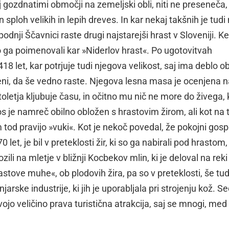
 gozdnatimi območji na zemeljski obli, niti ne preseneča,
in sploh velikih in lepih dreves. In kar nekaj takšnih je tudi
ji Ščavnici raste drugi najstarejši hrast v Sloveniji. Ker
, so ga poimenovali kar »Niderlov hrast«. Po ugotovitvah
18 let, kar potrjuje tudi njegova velikost, saj ima deblo 
meni, da še vedno raste. Njegova lesna masa je ocenjena n
letja kljubuje času, in očitno mu nič ne more do živega, k
tos je namreč obilno obložen s hrastovim žirom, ali kot na
m tod pravijo »vuki«. Kot je nekoč povedal, že pokojni gos
70 let, je bil v preteklosti žir, ki so ga nabirali pod hrastom,
li na mletje v bližnji Kocbekov mlin, ki je deloval na reki
rastove muhe«, ob plodovih žira, pa so v preteklosti, še tud
jarske industrije, ki jih je uporabljala pri strojenju kož. S
svojo veličino prava turistična atrakcija, saj se mnogi, med