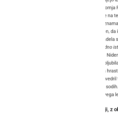
turistično ponudbo. Župan občine Gornja
dediščine. Popisano dejansko stanje na t
rastlino, ki je kasneje postala del seznama
hrasta
Roman Niderl
je zelo ponosen, da i
tudi, ko ga je pred tremi desetletji zadela 
preživel tudi to. "
Zame ja ta hrast vedno ist
mano
", je nekoliko hudomušno dejal Niderl
turističen potencial tega hrasta in obljub
domačih dobrot, lastnik Niderlovega hrast
tudi prleško gibanico. Vzdušje je razvedril 
Radgonskih goric, ki zori v hrastovih sodih
rum in konjak, saj čreslovine hrastovega 
Drugi najstarejši hrast v Sloveniji, 