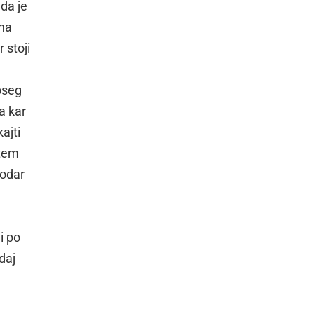
 da je
 na
 stoji
obseg
a kar
ajti
 tem
podar
i po
edaj