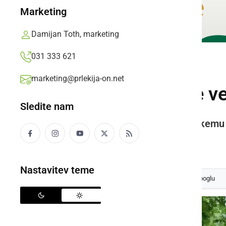
Marketing
Damijan Toth, marketing
031 333 621
NARAVA
marketing@prlekija-on.net
Niderlov hrast že v
Sledite nam
Gozdarji so se poklonili ščavniškemu 
Prlekija-on.net,
torek, 5. junij 2018 ob 18:42
Nastavitev teme
Izberite
Prlekijo
kot svoj prednostni vir na Googlu