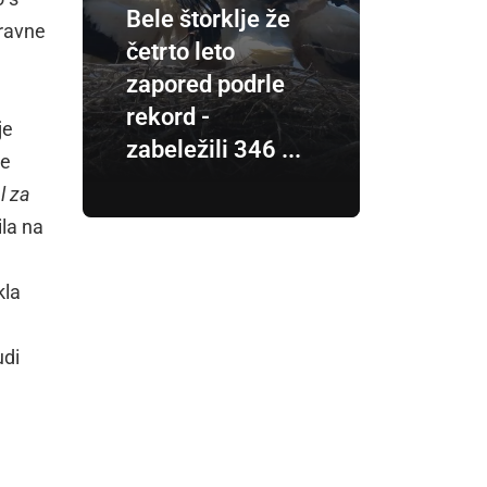
Bele štorklje že
aravne
četrto leto
zapored podrle
rekord -
je
zabeležili 346 ...
je
l za
la na
kla
udi