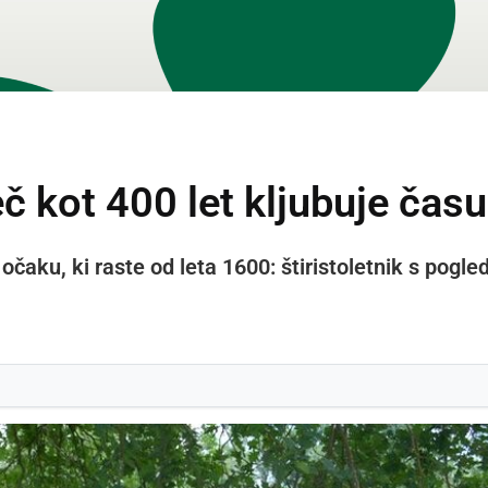
eč kot 400 let kljubuje času
očaku, ki raste od leta 1600: štiristoletnik s pogl