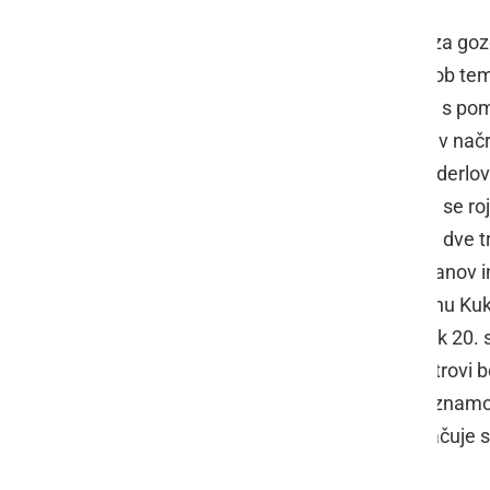
Že leta 1999 so na pobudo Zavoda za gozd
je njegov obseg znašal 706 cm) ter ob tem 
staro tablo in postavili nove klopi ter s 
hrasta. Občina Gornja Radgona ima v načrtu
ali točno ne ve, kje natančno stoji Niderlov
Niderlovega drevesa. Ocenjujejo, da se rojs
pustošila kuga, a jo je hrast preživel, dve 
Radgono in organiziran odpor meščanov in
procesi proti Apoloniji Herič in Simonu K
Ljutomer - Radgona - Šentilj. Začetek 20.
cesarskim odlokom, leta 1919 Maistrovi b
Slovenijo. Začetek 21. stoletja je zaznam
na hrastovem časovnem traku označuje s