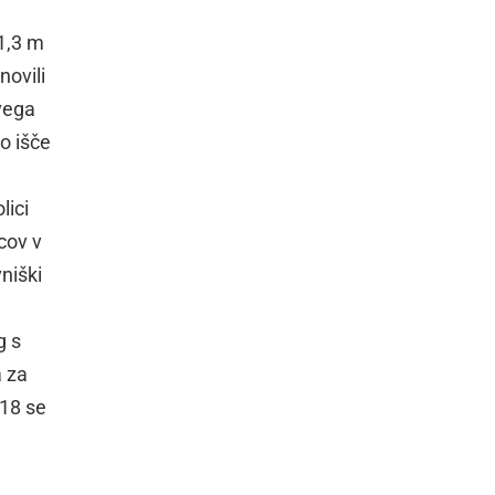
1,3 m
novili
ovega
o išče
lici
ucov v
niški
g s
a za
018 se