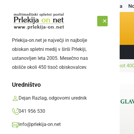
Naslovnica
No
Prlekija-on.net je največji in najbolje
obiskan spletni medij v širši Prlekiji,
Sledite nam:
PETEK, 7. AVGUST 2026
ustanovljen leta 2005. Mesečno nas
Naslovnica
Narava
Niderlov hrast že več kot 400
obišče okoli 450 tisoč obiskovalcev.
Uredništvo
Dejan Razlag, odgovorni urednik
041 956 530
info@prlekija-on.net