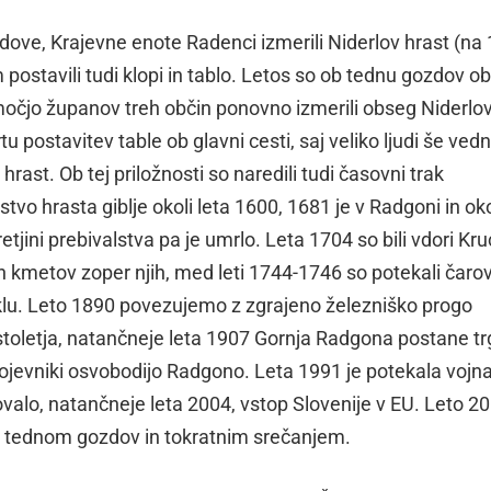
ove, Krajevne enote Radenci izmerili Niderlov hrast (na 
postavili tudi klopi in tablo. Letos so ob tednu gozdov ob
pomočjo županov treh občin ponovno izmerili obseg Niderl
 postavitev table ob glavni cesti, saj veliko ljudi še vedn
 hrast. Ob tej priložnosti so naredili tudi časovni trak
tvo hrasta giblje okoli leta 1600, 1681 je v Radgoni in oko
tretjini prebivalstva pa je umrlo. Leta 1704 so bili vdori Kr
 kmetov zoper njih, med leti 1744-1746 so potekali čarov
uklu. Leto 1890 povezujemo z zgrajeno železniško progo
 stoletja, natančneje leta 1907 Gornja Radgona postane tr
ojevniki osvobodijo Radgono. Leta 1991 je potekala vojn
ovalo, natančneje leta 2004, vstop Slovenije v EU. Leto 2
 tednom gozdov in tokratnim srečanjem.