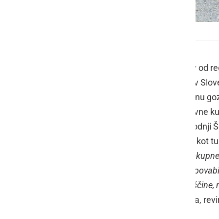
Srečanje pri Niderlovem hrastu
V Spodnji Ščavnici, nekaj sto metrov od re
eno najstarejših in največjih dreves v Slov
pomurski gozdarji, ob letošnjem tednu gozd
drugih, ki se zavedajo pomena naravne kul
že od davnega leta 1600 raste v Spodnji Šča
domačini nameravajo izkoristiti tudi kot turi
"
Mineva 19 let od našega zadnjega skupneg
srečali v Spodnji Ščavnici. Zato smo povabil
velikega pomena naše naravne dediščine, m
drugim povedal organizator dogodka, revi