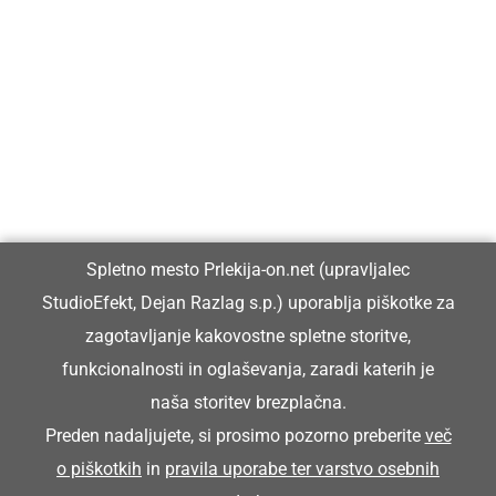
Prlekija-on.net je največji in najbolje obiskan spletni medij v
Prlekiji.
Vpisan je v razvid medijev, ki ga vodi Ministrstvo za kulturo
Republike Slovenije, pod zaporedno številko 1529.
Glavni in odgovorni urednik:
Spletno mesto Prlekija-on.net (upravljalec
Dejan Razlag
StudioEfekt, Dejan Razlag s.p.) uporablja piškotke za
info@prlekija-on.net
zagotavljanje kakovostne spletne storitve,
funkcionalnosti in oglaševanja, zaradi katerih je
naša storitev brezplačna.
Preden nadaljujete, si prosimo pozorno preberite
več
o piškotkih
in
pravila uporabe ter varstvo osebnih