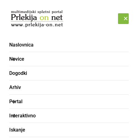
Prijava
NEDELJA, 9. AVGUST 2026
Naslovnica
Novice
Dogodki
Arhiv
DRUŽABNO
Portal
Pri Mlinu Stajnko
Interaktivno
pripravili jazz večer
Iskanje