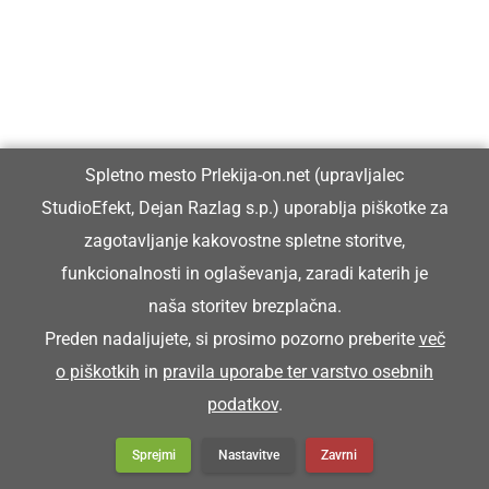
Spletno mesto Prlekija-on.net (upravljalec
StudioEfekt, Dejan Razlag s.p.) uporablja piškotke za
zagotavljanje kakovostne spletne storitve,
GOSPODARSTVO
funkcionalnosti in oglaševanja, zaradi katerih je
Odprli preurejeno pešpot ob reki
naša storitev brezplačna.
Ščavnici v Ljutomeru
Preden nadaljujete, si prosimo pozorno preberite
več
o piškotkih
in
pravila uporabe ter varstvo osebnih
podatkov
.
Sprejmi
Nastavitve
Zavrni