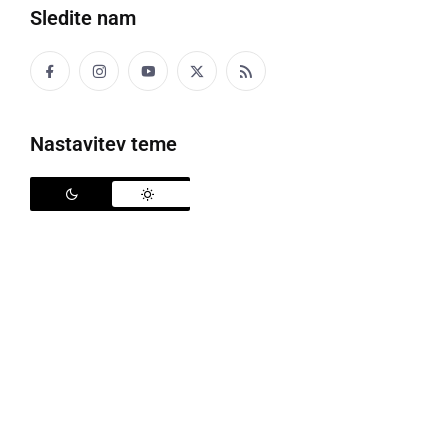
Sledite nam
44. strokovno ocenjevanje vin Vino Slovenija
Nastavitev teme
Na novinarski konferenci so predsednik ocenjevanja
prof.
dr. Mojmir Vondra
, izvršna direktorica
Pomurskega sejma
Mateja Jaklič
in projektni vodja
Andrej Slogovič
, predstavili rezultate mednarodnega
44. Strokovnega ocenjevanja Vino Slovenija,
najprestižnejšega ocenjevanja vina pri nas.
Ocenjevanje z najdaljšo tradicijo med ocenjevanji
kakovosti pod okriljem sejma AGRA, je potekalo od