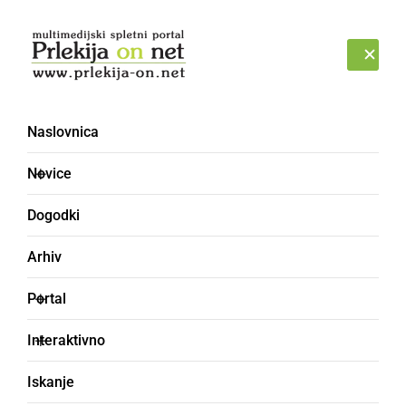
Prijava
PETEK, 7. AVGUST 2026
Naslovnica
Novice
Dogodki
Arhiv
GOSPODARSTVO
Portal
Na Pomurskem sejmu
Interaktivno
so opravili 44.
Iskanje
strokovno ocenjevanje