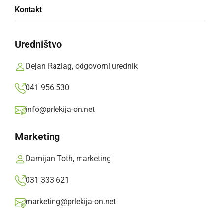
Kontakt
vin Vino Slovenija
Uredništvo
Letos so prvič razglasili prvaka ocenjevanja in
prvake držav
Dejan Razlag, odgovorni urednik
Branko Košti,
petek, 27. julij 2018 ob 20:14
041 956 530
info@prlekija-on.net
»
Izberite
Prlekijo
kot svoj prednostni vir na Googlu
Marketing
Damijan Toth, marketing
031 333 621
marketing@prlekija-on.net