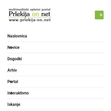
Prijava
SOBOTA, 8. AVGUST 2026
Naslovnica
Novice
Dogodki
Arhiv
GOSPODARSTVO
Portal
Puklavec Family Wines
Interaktivno
ponovno rekorder s 30
Iskanje
medaljami na