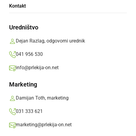
Kontakt
Franc skupni zmagovalec, Jani pa car
Uredništvo
Prlekija-on.net,
četrtek, 16. avgust 2018 ob 16:31
Dejan Razlag, odgovorni urednik
»
Izberite
Prlekijo
kot svoj prednostni vir na Googlu
041 956 530
info@prlekija-on.net
Marketing
Damijan Toth, marketing
031 333 621
marketing@prlekija-on.net