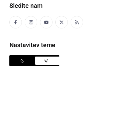
Sledite nam
Tekmovanje za ribiškega carja Podgrada
Poleg varovanja narave in okolja ter ohranjanja
Nastavitev teme
ribjega staleža, so ena osrednjih aktivnosti
radgonskih ribičev, tudi takšna in drugačna srečanja,
druženja in tekmovanja v športnem ribolovu. Teh je
na območju Ribiške družine Radgona, ki z več kot
500 članicami in člani, deluje v petih temeljnih
enotah, izjemno veliko in praktično ne mine konec
tedna, vse od marca pa do konca oktobra in tudi dlje,
da se ne bi odvijalo kakšno tekmovanje. In med
pomembnejša druženja sodi tudi tekmovanje za
carja, ki ga Temeljna enota Gornja Radgona vedno