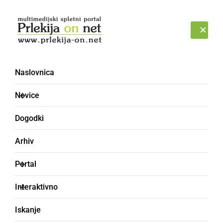
Prijava
PETEK, 7. AVGUST 2026
Naslovnica
Novice
Dogodki
Arhiv
DRUŽABNO
Portal
Trinajstič so tekmovali
Interaktivno
za ribiškega carja
Iskanje
Podgrada