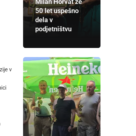
Milan Horvat že
50 let uspešno
dela v
podjetništvu
zije v
ici
a