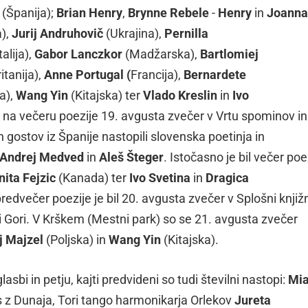
(Španija);
Brian Henry
,
Brynne Rebele
-
Henry
in
Joanna
),
Jurij Andruhovič
(Ukrajina),
Pernilla
talija),
Gabor Lanczkor
(Madžarska),
Bartlomiej
itanija),
Anne Portugal (
Francija),
Bernardete
a),
Wang Yin
(Kitajska) ter
Vlado Kreslin
in
Ivo
o na večeru poezije 19. avgusta zvečer v Vrtu spominov in
h gostov iz Španije nastopili slovenska poetinja in
Andrej Medved
in
Aleš Šteger
. Istočasno je bil večer poe
nita Fejzic
(Kanada) ter
Ivo Svetina
in
Dragica
dvečer poezije je bil 20. avgusta zvečer v Splošni knjižn
i Gori. V Krškem (Mestni park) so se 21. avgusta zvečer
j Majzel
(Poljska) in
Wang Yin
(Kitajska).
asbi in petju, kajti predvideni so tudi številni nastopi:
Mi
s z Dunaja, Tori tango harmonikarja Orlekov
Jureta