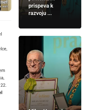
prispeva k
razvoju ...
el
lce,
tem
ka,
 22.
el