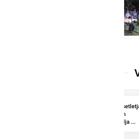
Vida Ozmec že desetletj
dela v gostinstvu in
turizmu ter pripravlja ...