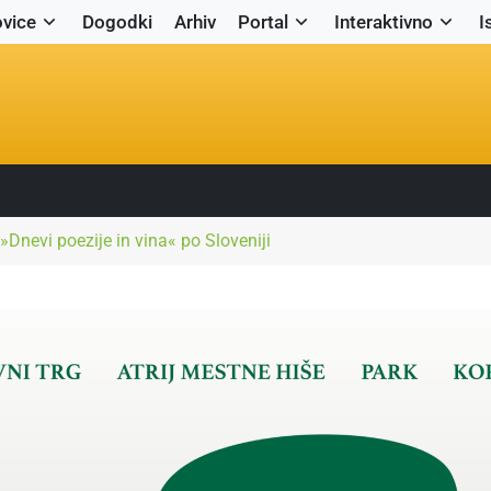
vice
Dogodki
Arhiv
Portal
Interaktivno
I
 »Dnevi poezije in vina« po Sloveniji