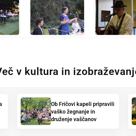
Več v kultura in izobraževanj
a
Ob Fričovi kapeli pripravili
vaško žegnanje in
druženje vaščanov