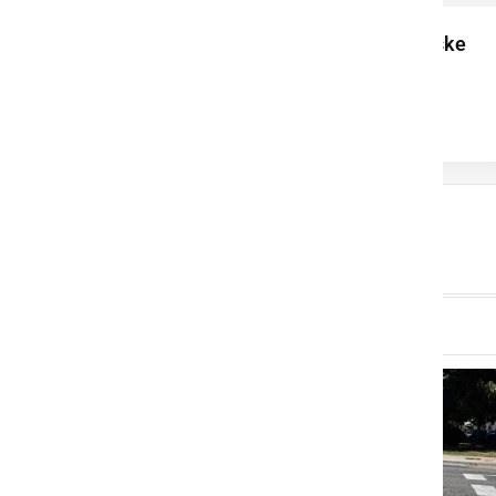
Poletne krvodajalske
akcije v Ljutomeru