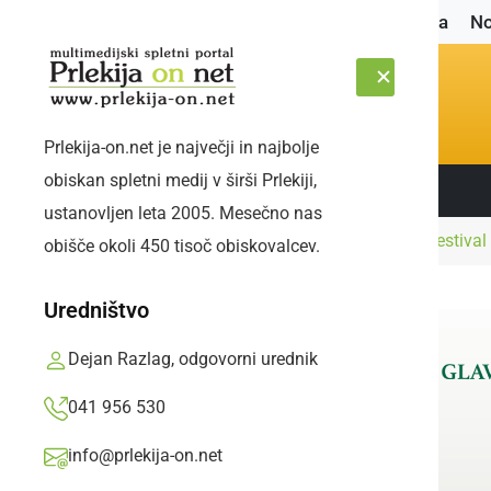
Naslovnica
No
Prlekija-on.net je največji in najbolje
obiskan spletni medij v širši Prlekiji,
Sledite nam:
SOBOTA, 8. AVGUST 2026
ustanovljen leta 2005. Mesečno nas
Naslovnica
Kultura in izobraževanje
22. festival
obišče okoli 450 tisoč obiskovalcev.
Uredništvo
Dejan Razlag, odgovorni urednik
041 956 530
info@prlekija-on.net