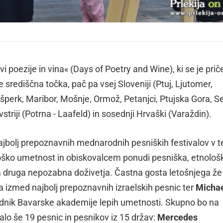
i poezije in vina« (Days of Poetry and Wine), ki se je prič
e središčna točka, pač pa vsej Sloveniji (Ptuj, Ljutomer,
šperk, Maribor, Mošnje, Ormož, Petanjci, Ptujska Gora, Se
striji (Potrna - Laafeld) in sosednji Hrvaški (Varaždin).
najbolj prepoznavnih mednarodnih pesniških festivalov v 
loško umetnost in obiskovalcem ponudi pesniška, etnološ
lna druga nepozabna doživetja. Častna gosta letošnjega že
na izmed najbolj prepoznavnih izraelskih pesnic ter
Micha
sednik Bavarske akademije lepih umetnosti. Skupno bo na
valo še 19 pesnic in pesnikov iz 15 držav:
Mercedes