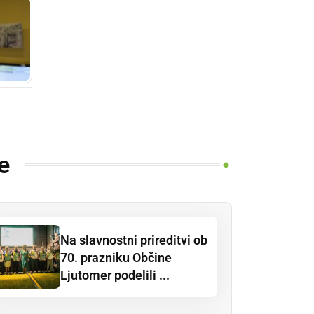
e
Na slavnostni prireditvi ob
70. prazniku Občine
Ljutomer podelili ...