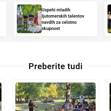
Uspehi mladih
ljutomerskih talentov
navdih za celotno
skupnost
Preberite tudi