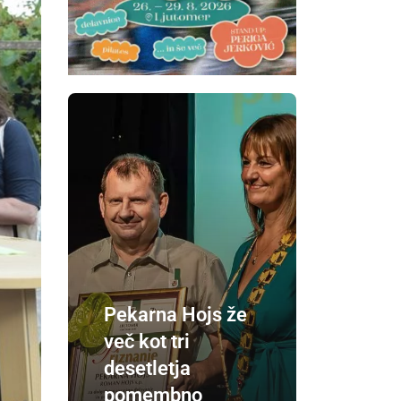
Pekarna Hojs že
več kot tri
desetletja
pomembno