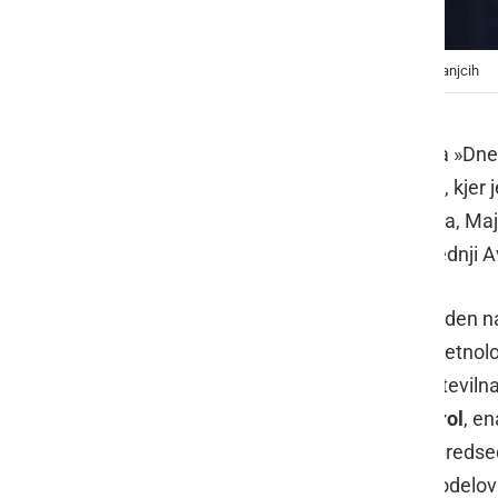
Španski poeti v Vrtu spominov in tovarištva na Petanjcih
Prireditve letošnjega že 22. festivala »Dnev
danes, se ne bo dogajale le na Ptuju, kjer j
Ljubljana, Janški Vrh, Krško, Lendava, Maj
Zgornja Kungota in Žalec) ter v sosednji Av
»Dnevi poezije in vina« na Ptuju so eden 
delu Evrope, ki združuje pesniško in etno
kulinarična, glasbena, vizualna ter števi
tovrstnega festivala bosta
Agi Mistrol
, e
Krüger
, nemški pesnik, urednik ter pred
festivalu na Ptuju letos poleg njiju sodelo