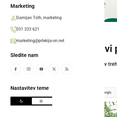
Marketing
Damijan Toth, marketing
031 333 621
KULTURA IN IZOBRAŽEVANJE
marketing@prlekija-on.net
22. festival »Dnevi 
Sledite nam
Številne kulturne manifestacije v tre
Filip Matko Ficko,
sreda, 22. avgust 2018 ob 08:49
Nastavitev teme
Izberite
Prlekijo
kot svoj prednostni vir na Googlu