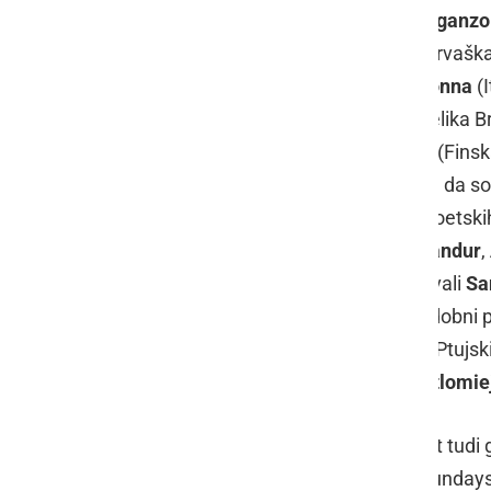
Cebrian
,
Erica Martinez
in
Carlos Aganzo
Klink
(ZDA);
Marija Andrijaševič
(Hrvaška
Berglund
(Švedska),
Valentina Colonna
(I
Majzel
(Poljska),
Rod Mengham
(Velika Br
Schiefer
(Avstrija),
Johanna Venho
(Finsk
Svetina
(Slovenija). Poročali smo že, da s
tovarištva na Petanjcih poleg treh poetski
poeti:
Glorijana Veber
,
Tibor Hrs Pandur
,
ljubljanski Metelkovi, kjer so sodelovali
Sa
Čarna
(Slovenija). Petanjskemu podobni pre
Ljutomer ter 21. avgusta zvečer na Ptujsk
predstavili
Joanna Klink
(ZDA),
Bartlomie
V okviru festivala bo dana pozornost tudi gl
Žnidarič
in trio, skupina Month of Sunday