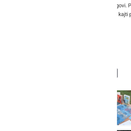
Torija
ter
Vlado Kreslin
z Malimi bogovi. 
pesniku
Juretu Deteli
(1951 - 1992), kajti 
so predstavili na vseh srečanjih.
Dnevi poezije in vina
poezija
Deli
Facebook
X
Messenger
WhatsApp
Copy
PrintFrien
Email
Link