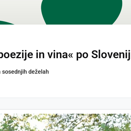
poezije in vina« po Slovenij
h sosednjih deželah