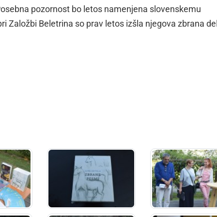
Posebna pozornost bo letos namenjena slovenskemu
pri Založbi Beletrina so prav letos izšla njegova zbrana del
dly