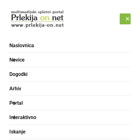
Prijava
NEDELJA, 9. AVGUST 2026
Naslovnica
Novice
Dogodki
Arhiv
KOLUMNE IN KOMENTARJI
Portal
Moja pot v Ljutomer
Interaktivno
Nisem vedela, da je bil ta postanek odločilen v
Iskanje
mojem življenju, da bom za vedno ostala v