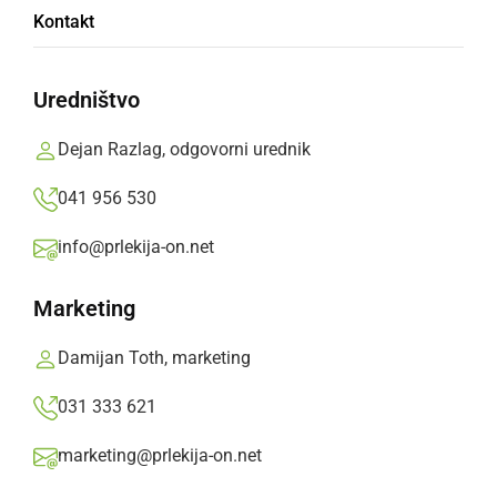
Kontakt
Sloveniji, natančneje v Ljutomeru, si tu
ustvarila svojo družino in športno ime.
Uredništvo
Svetlana Oletič,
nedelja, 23. september 2018 ob 08:04
Dejan Razlag, odgovorni urednik
»
Izberite
Prlekijo
kot svoj prednostni vir na Googlu
041 956 530
info@prlekija-on.net
Marketing
Damijan Toth, marketing
031 333 621
marketing@prlekija-on.net