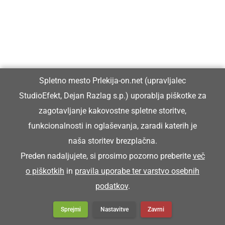
DRUŽABNO
Spletno mesto Prlekija-on.net (upravljalec
Na Krčevini so že devetič orali s
StudioEfekt, Dejan Razlag s.p.) uporablja piškotke za
starodobnimi traktorji
zagotavljanje kakovostne spletne storitve,
funkcionalnosti in oglaševanja, zaradi katerih je
naša storitev brezplačna.
Preden nadaljujete, si prosimo pozorno preberite
več
o piškotkih
in
pravila uporabe ter varstvo osebnih
podatkov
.
Sprejmi
Nastavitve
Zavrni