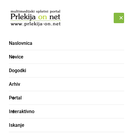
Prijava
SOBOTA, 8. AVGUST 2026
Naslovnica
Novice
Dogodki
Arhiv
ŠPORT
Portal
Nejc Sterniša zbira
Interaktivno
mednarodna odličja
Iskanje