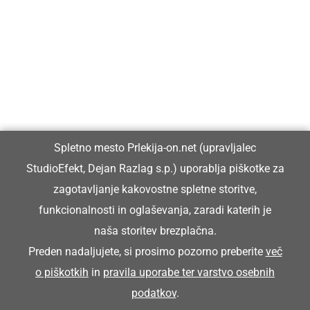
Prlekija-on.net je največji in najbolje obiskan spletni medij v
Prlekiji.
Vpisan je v razvid medijev, ki ga vodi Ministrstvo za kulturo
Republike Slovenije, pod zaporedno številko 1529.
Glavni in odgovorni urednik:
Spletno mesto Prlekija-on.net (upravljalec
Dejan Razlag
StudioEfekt, Dejan Razlag s.p.) uporablja piškotke za
info@prlekija-on.net
zagotavljanje kakovostne spletne storitve,
funkcionalnosti in oglaševanja, zaradi katerih je
naša storitev brezplačna.
Preden nadaljujete, si prosimo pozorno preberite
več
o piškotkih
in
pravila uporabe ter varstvo osebnih
© Prlekija-on.net | 2005 - 2026 | Vse pravice pridržane |
podatkov
.
info@prlekija-on.net