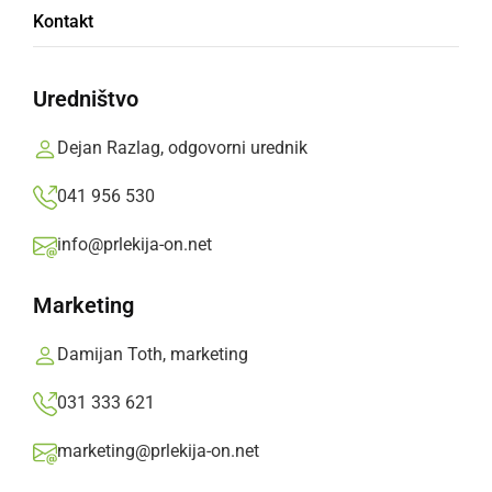
Na petih tekmah do visokih uvrstitev
Kontakt
Prlekija-on.net,
četrtek, 27. september 2018 ob 07:55
Uredništvo
»
Izberite
Prlekijo
kot svoj prednostni vir na Googlu
Dejan Razlag, odgovorni urednik
041 956 530
info@prlekija-on.net
Marketing
Damijan Toth, marketing
031 333 621
marketing@prlekija-on.net