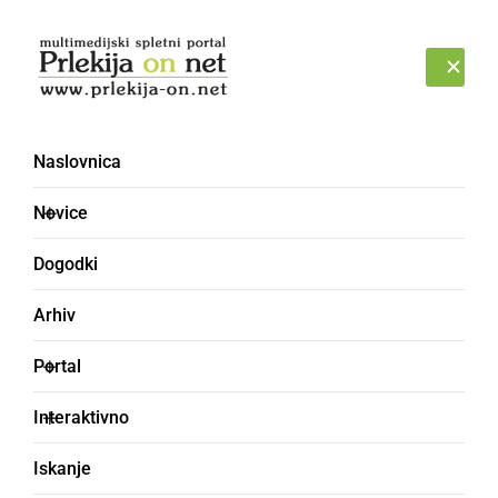
Prijava
PETEK, 7. AVGUST 2026
Naslovnica
Novice
Dogodki
Arhiv
KULTURA IN IZOBRAŽEVANJE
Portal
Pri Sv. Trojici zaigralo
Interaktivno
več kot 200 godbenikov
Iskanje