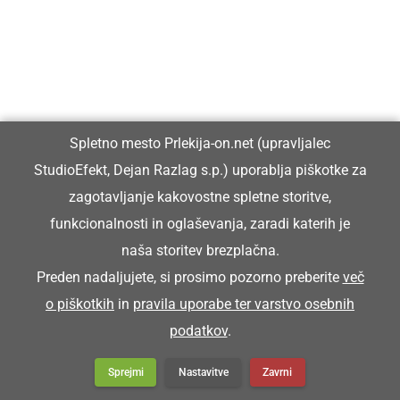
Spletno mesto Prlekija-on.net (upravljalec
StudioEfekt, Dejan Razlag s.p.) uporablja piškotke za
zagotavljanje kakovostne spletne storitve,
funkcionalnosti in oglaševanja, zaradi katerih je
naša storitev brezplačna.
Preden nadaljujete, si prosimo pozorno preberite
več
o piškotkih
in
pravila uporabe ter varstvo osebnih
podatkov
.
Sprejmi
Nastavitve
Zavrni