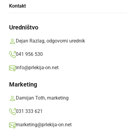
Srečali so se pihalni orkestri iz Slovenije,
Kontakt
Avstrije in Hrvaške
Prlekija-on.net,
sreda, 3. oktober 2018 ob 18:34
Uredništvo
Dejan Razlag, odgovorni urednik
»
Izberite
Prlekijo
kot svoj prednostni vir na Googlu
041 956 530
info@prlekija-on.net
Marketing
Damijan Toth, marketing
031 333 621
marketing@prlekija-on.net