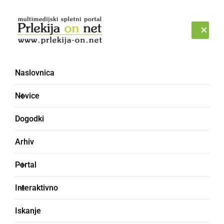
Prijava
PETEK, 7. AVGUST 2026
Naslovnica
Novice
Dogodki
Arhiv
ŠPORT
Portal
Ekipno SD Kovinar
Interaktivno
Ormož, posamično
Iskanje
Urška Kuharič