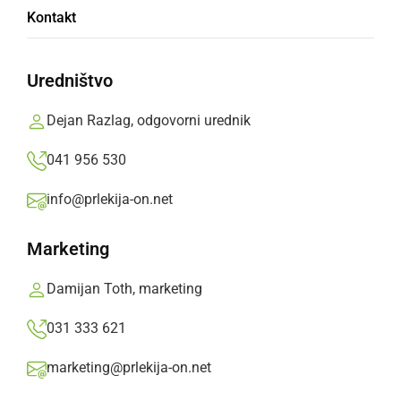
Kontakt
Gornja Radgona je gostila mednarodno
tekmovanje v streljanju z zračno puško
Uredništvo
Prlekija-on.net,
ponedeljek, 8. oktober 2018 ob 09:15
Dejan Razlag, odgovorni urednik
041 956 530
»
Izberite
Prlekijo
kot svoj prednostni vir na Googlu
info@prlekija-on.net
Marketing
Damijan Toth, marketing
031 333 621
marketing@prlekija-on.net