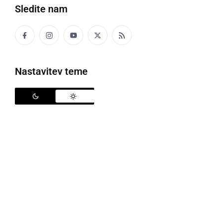
Sledite nam
Mednarodno tekmovanje v streljanju z zračno puško
Nastavitev teme
Na svojem avtomatskem strelišču ob Mladinskem
centru v Gornji Radgoni, je Športno strelsko društvo
Gornja Radgona, ob praznovanju 23. občinskega
praznika, pripravilo 22. mednarodno strelsko
tekmovanje s standardno zračno puško v moštveni
in posamični konkurenci. Med 54 strelkami in strelci
iz Avstrije in Slovenije je ekipno nastopilo 15 ekip,
prepričljivo pa je zmagalo
Strelsko društvo Kovinar
iz Ormoža s 1853,4 krogi, pred SD Štefan Kovač iz
Turnišča in Športno strelskim društvom Murska