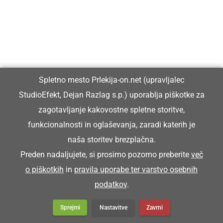
Spletno mesto Prlekija-on.net (upravljalec
StudioEfekt, Dejan Razlag s.p.) uporablja piškotke za
zagotavljanje kakovostne spletne storitve,
funkcionalnosti in oglaševanja, zaradi katerih je
naša storitev brezplačna.
Preden nadaljujete, si prosimo pozorno preberite
več
o piškotkih
in
pravila uporabe ter varstvo osebnih
podatkov
.
Sprejmi
Nastavitve
Zavrni