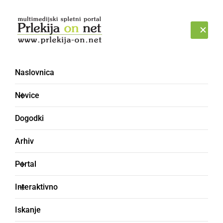
Prijava
PETEK, 7. AVGUST 2026
Naslovnica
Novice
Dogodki
Arhiv
KULTURA IN IZOBRAŽEVANJE
Portal
Požar in evakuacija na
Interaktivno
OŠ Mala Nedelja
Iskanje