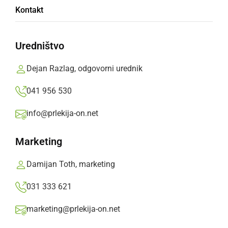
Največjega zanimanja otrok je bilo deležno
Kontakt
vozilo za gašenje in reševanje iz visokih
objektov
Uredništvo
Branko Košti,
petek, 26. oktober 2018 ob 15:36
Dejan Razlag, odgovorni urednik
»
041 956 530
Izberite
Prlekijo
kot svoj prednostni vir na Googlu
info@prlekija-on.net
Marketing
Damijan Toth, marketing
031 333 621
marketing@prlekija-on.net