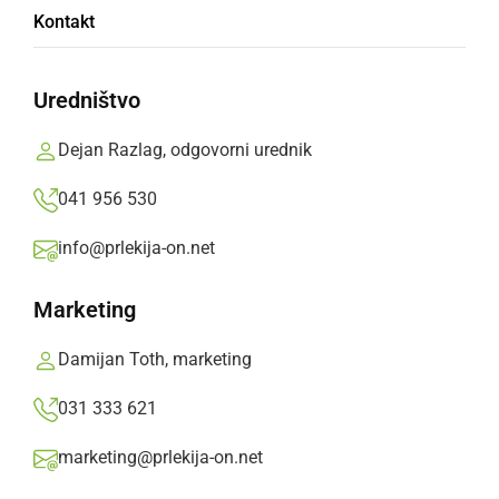
Kontakt
Vinarja Kelenc in Smej z najvišjimi ocenami
prvega ocenjevanja vin vinsko-turistične ceste
Uredništvo
Lendavskih goric
Dejan Razlag, odgovorni urednik
Prlekija-on.net,
sobota, 27. oktober 2018 ob 15:41
041 956 530
info@prlekija-on.net
»
Izberite
Prlekijo
kot svoj prednostni vir na Googlu
Marketing
Damijan Toth, marketing
031 333 621
marketing@prlekija-on.net