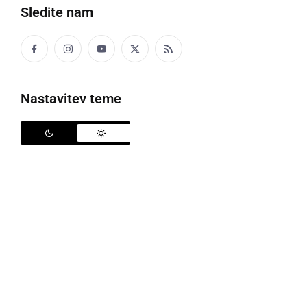
Sledite nam
Komisija Evropskega reda vitezov vina - Legatura Pomurje
Nastavitev teme
V kupoli stolpa Vinarium je ocenjevalna komisija pod
okriljem Evropskega reda vitezov vina - Legatura
Pomurje, zaključila prvo ocenjevanje vin vinsko-
turistične ceste. Pet članska komisija je izbirala med
štiriindvajsetimi vzorci dvanajstih vinogradnikov, vsa
ocenjevana vina pa so bila pridelana na vinorodnem
okolišu Lendavskih goric. Osem vin, ki so dosegla
najvišje ocene, bo odkupljenih s strani Občine
Lendava, ki jih bo kot promocijska vina, priključila