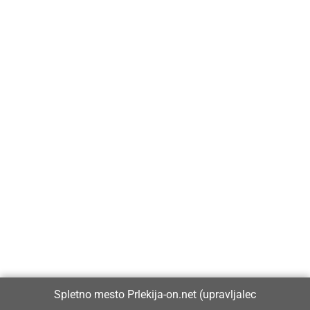
Prlekija-on.net je največji in najbolje obiskan spletni medij v
Prlekiji.
Vpisan je v razvid medijev, ki ga vodi Ministrstvo za kulturo
Republike Slovenije, pod zaporedno številko 1529.
Glavni in odgovorni urednik:
Spletno mesto Prlekija-on.net (upravljalec
Dejan Razlag