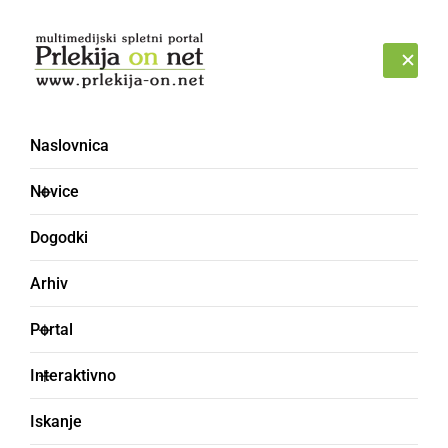
Prijava
PONEDELJEK, 10. AVGUST 2026
Naslovnica
Novice
Dogodki
Arhiv
KULTURA IN IZOBRAŽEVANJE
Portal
V Lendavi ocenili vina
Interaktivno
vinsko-turistične ceste
Iskanje
Lendavske gorice