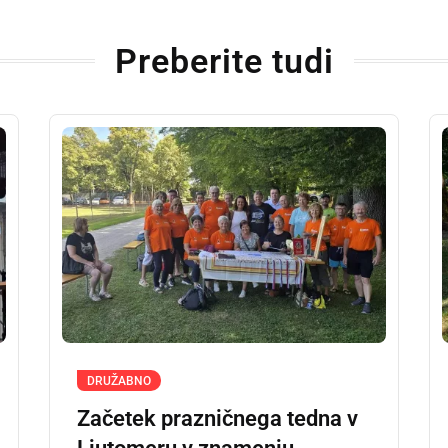
Preberite tudi
DRUŽABNO
Začetek prazničnega tedna v