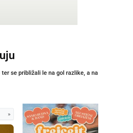
uju
r se približali le na gol razlike, a na
»