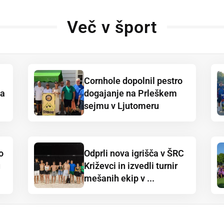
Več v šport
Cornhole dopolnil pestro
ja
dogajanje na Prleškem
sejmu v Ljutomeru
o
Odprli nova igrišča v ŠRC
u
Križevci in izvedli turnir
mešanih ekip v ...