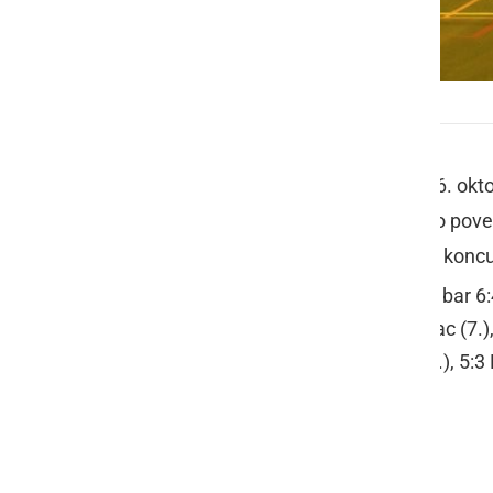
FC Hiša daril Ptuj - KMN Tomaž Šic bar
KMN Tomaž Šic bar
se je v petek, 26. okt
napeti tekmi izgubil s 6:4. Domači so poved
ter se približali le na gol razlike, a na ko
FC Hiša daril Ptuj
- KMN Tomaž Šic bar 6:4
1:0 Senekovič M. (6.), 1:1 Dragosavac (7.), 
Senekovič M. (30.), 5:2 Klanjšek (31.), 5:3 
Foto: Ivan Trunk