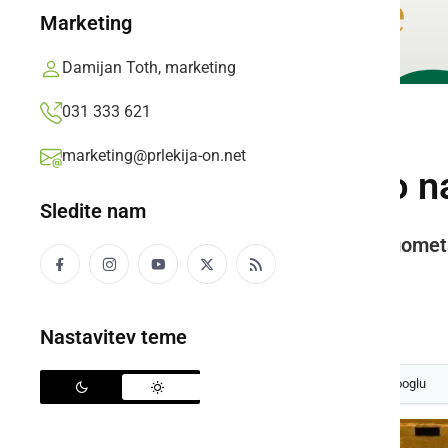
Marketing
Damijan Toth, marketing
031 333 621
ŠPORT
marketing@prlekija-on.net
Tomaž Šic bar po na
Sledite nam
Ptujčani so povedli že s 5:1, nogometa
koncu vseeno izgubili
Prlekija-on.net,
nedelja, 28. oktober 2018 ob 07:29
Nastavitev teme
Izberite
Prlekijo
kot svoj prednostni vir na Googlu