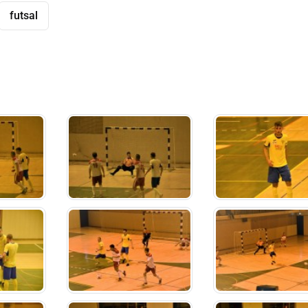
futsal
dly