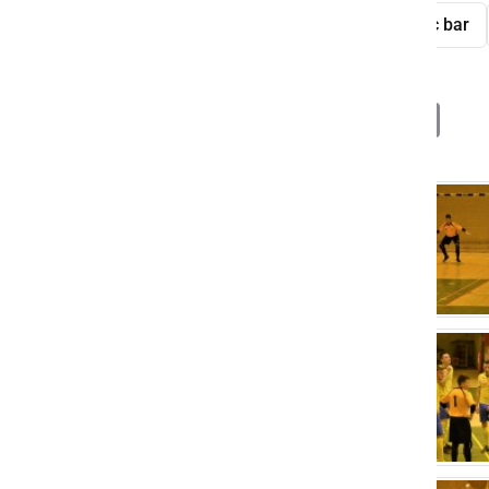
FC Hiša daril Ptuj
KMN Tomaž Šic bar
Deli
Facebook
X
Messenger
WhatsApp
Copy
PrintFrien
Email
Link