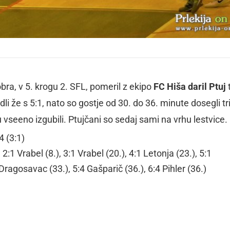
obra, v 5. krogu 2. SFL, pomeril z ekipo
FC Hiša daril Ptuj
li že s 5:1, nato so gostje od 30. do 36. minute dosegli tr
ncu vseeno izgubili. Ptujčani so sedaj sami na vrhu lestvice.
 (3:1)
2:1 Vrabel (8.), 3:1 Vrabel (20.), 4:1 Letonja (23.), 5:1
Dragosavac (33.), 5:4 Gašparič (36.), 6:4 Pihler (36.)