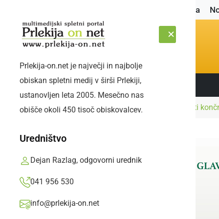
Naslovnica
No
Prlekija-on.net je največji in najbolje
obiskan spletni medij v širši Prlekiji,
Sledite nam:
PETEK, 7. AVGUST 2026
ustanovljen leta 2005. Mesečno nas
Naslovnica
Šport
Tomaž Šic bar po napeti končni
obišče okoli 450 tisoč obiskovalcev.
Uredništvo
Dejan Razlag, odgovorni urednik
041 956 530
info@prlekija-on.net