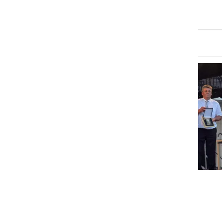
GOSPODARSTVO
Obrtnik leta 2026 je Milan