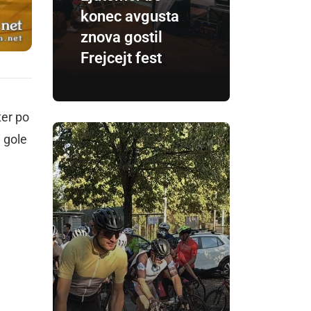
konec avgusta
znova gostil
Frejcejt fest
ter po
i gole