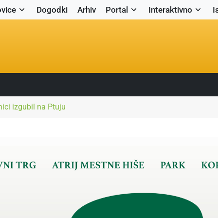
vice
Dogodki
Arhiv
Portal
Interaktivno
I
ci izgubil na Ptuju