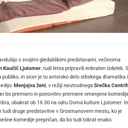
avdušijo s svojimi gledališkimi predstavami, večinoma
n Kaučič Ljutomer
, tudi letos pripravili enkraten izdelek. 
publiko, in sicer je to avtorsko delo srbskega dramatika 
medijo:
Menjajva ženi
, v režiji neutrudnega
Srečka Centri
mer bo premiero in ponovitev premiere omenjene komedij
embra, obakrat ob 19.30 na odru Doma kulture Ljutomer. In
n tudi druge predstavitve v Grosmanovem mestu, ko je
pešne komedije prepričan, da bo tudi tokrat enako.