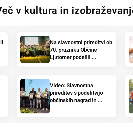
Več v kultura in izobraževanj
li
Na slavnostni prireditvi ob
70. prazniku Občine
Ljutomer podelili ...
Video: Slavnostna
prireditev s podelitvijo
občinskih nagrad in ...