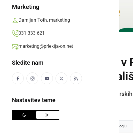
Marketing
Damijan Toth, marketing
031 333 621
marketing@prlekija-on.net
KULTURA IN IZOBRAŽEVANJE
Kako je z erotiko v 
Sledite nam
ljutomerski gledali
Komedija Menjajva ženi ljutomerskih 
Nastavitev teme
Prlekija-on.net,
nedelja, 4. november 2018 ob 17:43
Izberite
Prlekijo
kot svoj prednostni vir na Googlu