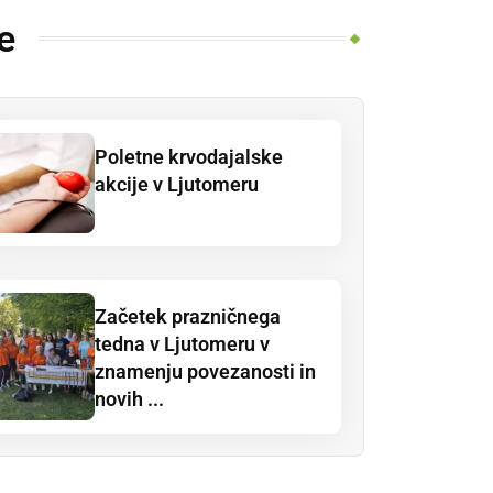
e
Poletne krvodajalske
akcije v Ljutomeru
Začetek prazničnega
tedna v Ljutomeru v
znamenju povezanosti in
novih ...