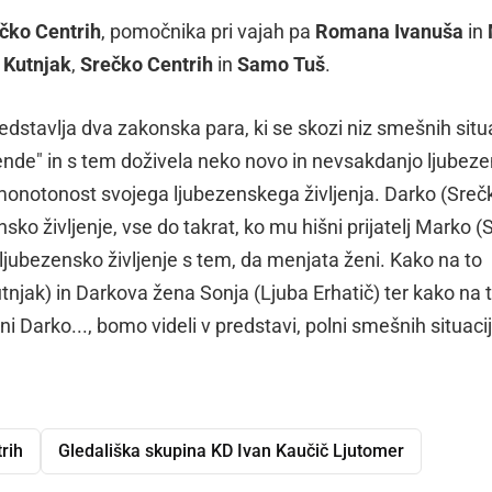
čko Centrih
, pomočnika pri vajah pa
Romana Ivanuša
in
 Kutnjak
,
Srečko Centrih
in
Samo Tuš
.
edstavlja dva zakonska para, ki se skozi niz smešnih situa
ende" in s tem doživela neko novo in nevsakdanjo ljubez
 monotonost svojega ljubezenskega življenja. Darko (Sreč
nsko življenje, vse do takrat, ko mu hišni prijatelj Marko 
o ljubezensko življenje s tem, da menjata ženi. Kako na to
njak) in Darkova žena Sonja (Ljuba Erhatič) ter kako na 
Darko..., bomo videli v predstavi, polni smešnih situacij
rih
Gledališka skupina KD Ivan Kaučič Ljutomer