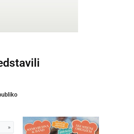
edstavili
publiko
»