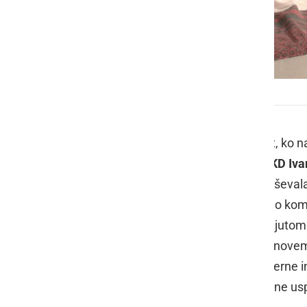
Komedija Menjajva ženi
Podobno kot vsako leto vsaj dvakrat, ko n
komedijami, je
Gledališka skupina KD Iva
gre za komedijo, ki bo gotovo navduševala 
scenarista
Radeta Vukotića
, erotično ko
Gledališka skupina KD Ivan Kaučič Ljuto
izvedlo v torek, 6. oziroma sredo, 7. nov
podobno kot vedno, ko gre za premierne i
dvorana vedno polna, je režiser še ene us