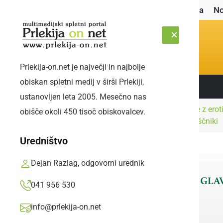
Naslovnica
No
Prlekija-on.net je največji in najbolje
obiskan spletni medij v širši Prlekiji,
Sledite nam:
ČETRTEK, 6. AVGUST 2026
ustanovljen leta 2005. Mesečno nas
Kultura in
Kako je z erot
obišče okoli 450 tisoč obiskovalcev.
Naslovnica
izobraževanje
gledališčniki
Uredništvo
Dejan Razlag, odgovorni urednik
041 956 530
info@prlekija-on.net