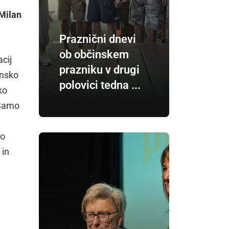
Milan
Praznični dnevi
ob občinskem
cij
prazniku v drugi
ensko
polovici tedna ...
ko
(Samo
to
 in