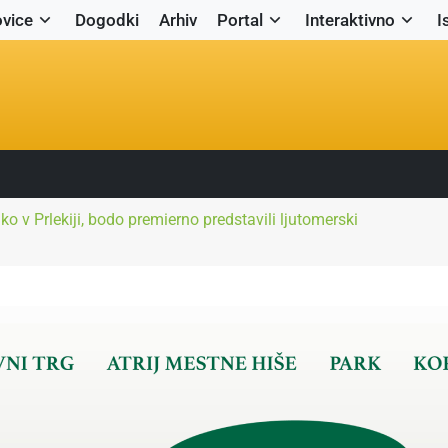
vice
Dogodki
Arhiv
Portal
Interaktivno
I
iko v Prlekiji, bodo premierno predstavili ljutomerski