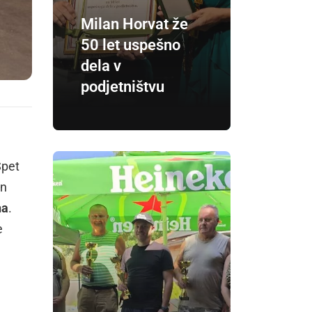
Milan Horvat že
50 let uspešno
dela v
podjetništvu
Spet
in
ha
.
e