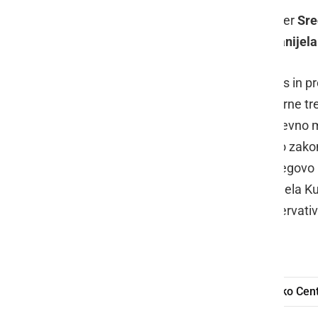
Avtor zgodbe je
Rade Vukotić
, režiser
Sre
Prelog
. Nastopajo
Ljuba Erhatič
,
Danijela
Zgodba je postavljena v današnji čas in pr
odločita, da bosta "spremljala moderne tr
izkušnjo ter tako izboljšala vsakodnevno
Centrih) živi čisto povprečno, srečno zako
Tuš) ne predlaga, da bi "izboljšal" njegov
pristaneta Markova žena Ana (Danijela Kut
"nesramno" ponudbo pristane konzervativni 
komičnih zapletov...
komedija
Menjajva ženi
Srečko Cent