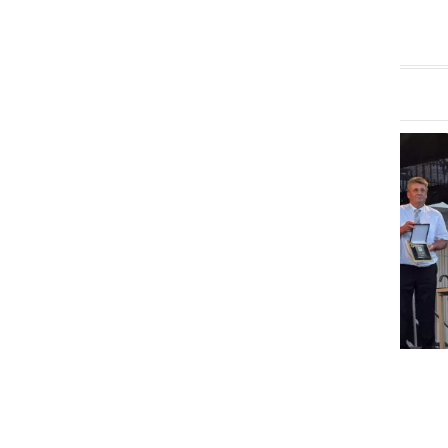
GOSPODARSTVO
Obrtnik leta 2026 je Milan