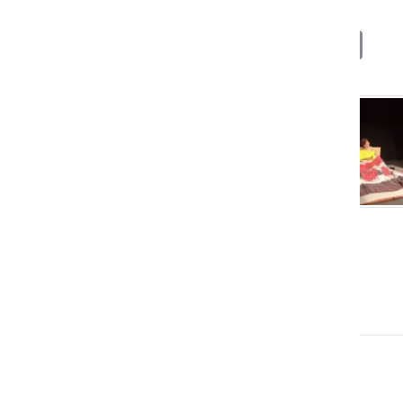
Deli
Facebook
X
Messenger
WhatsApp
Copy
PrintFrien
Email
Link