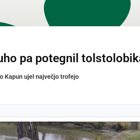
suho pa potegnil tolstolobik
o Kapun ujel največjo trofejo