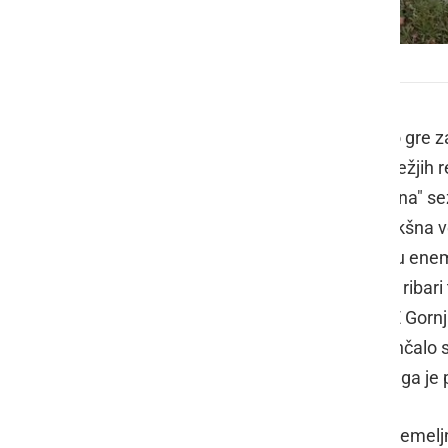
Vlado Kapun in tolstolobik velikan
Lepo novembrsko vreme, ko vsaj ko gre za 
snegu sploh ne govorimo, se na obrežjih re
tudi strastni ribiči. In čeprav je "uradna" 
ribe počivajo, se tudi sedaj najde kakšna ve
to se je zgodilo tudi enemu, po stažu en
Kapunu
iz Apač, ki poleg v reki Muri, ribar
goricah. Na ribniku RD Radgona - TE Gornj
novembrsko namakanje, ki se je končalo sre
za repno plavut zajel tolstolobika, ki ga je
Skupaj s predsednikom radgonske temel