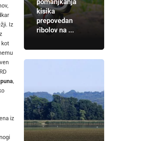
pomanjkanja
mov,
kisika
dkar
prepovedan
žji. Iz
ribolov na ...
z
 kot
etnemu
iven
 RD
apuna
,
ko
ena iz
mnogi