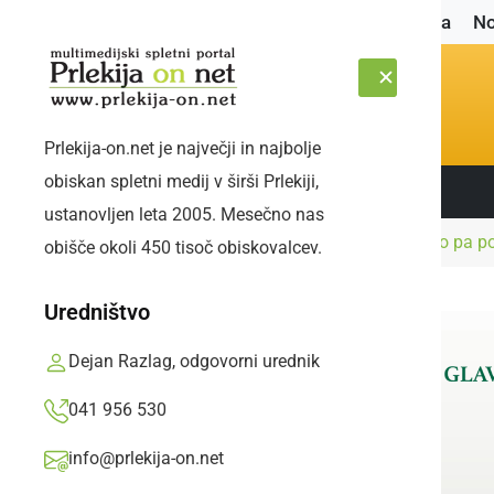
Naslovnica
No
Prlekija-on.net je največji in najbolje
obiskan spletni medij v širši Prlekiji,
Sledite nam:
SOBOTA, 8. AVGUST 2026
ustanovljen leta 2005. Mesečno nas
Naslovnica
Narava
Lovil je ščuko, na suho pa po
obišče okoli 450 tisoč obiskovalcev.
Uredništvo
Dejan Razlag, odgovorni urednik
041 956 530
info@prlekija-on.net