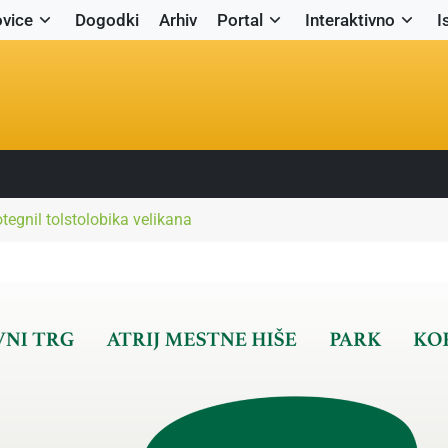
vice
Dogodki
Arhiv
Portal
Interaktivno
I
tegnil tolstolobika velikana