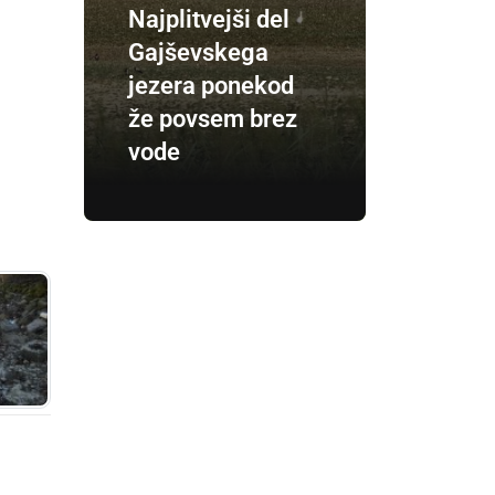
Najplitvejši del
Gajševskega
jezera ponekod
že povsem brez
vode