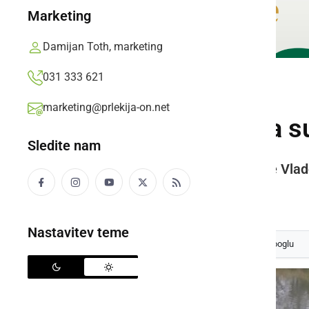
Marketing
Damijan Toth, marketing
031 333 621
NARAVA
marketing@prlekija-on.net
Lovil je ščuko, na 
Sledite nam
Po 55 letih aktivnega ribolova je Vlad
Prlekija-on.net,
torek, 6. november 2018 ob 08:40
Nastavitev teme
Izberite
Prlekijo
kot svoj prednostni vir na Googlu