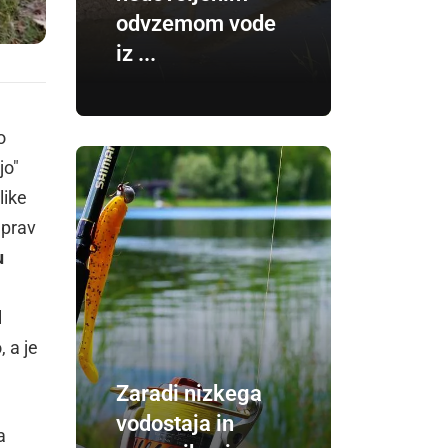
odvzemom vode
iz ...
o
jo"
like
 prav
u
l
 a je
Zaradi nizkega
vodostaja in
a