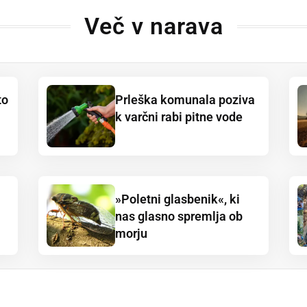
Več v narava
to
Prleška komunala poziva
k varčni rabi pitne vode
»Poletni glasbenik«, ki
nas glasno spremlja ob
morju