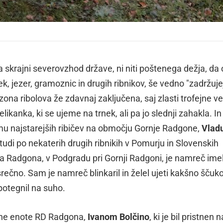
skrajni severovzhod države, ni niti poštenega dežja, da 
k, jezer, gramoznic in drugih ribnikov, še vedno "zadržuje
sezona ribolova že zdavnaj zaključena, saj zlasti trofejne ve
likanka, ki se ujeme na trnek, ali pa jo slednji zahakla. In
emu najstarejših ribičev na območju Gornje Radgone,
Vlad
i tudi po nekaterih drugih ribnikih v Pomurju in Slovenskih
a Radgona, v Podgradu pri Gornji Radgoni, je namreč ime
čno. Sam je namreč blinkaril in želel ujeti kakšno ščuko,
 potegnil na suho.
jne enote RD Radgona,
Ivanom Bolčino
, ki je bil pristnen n