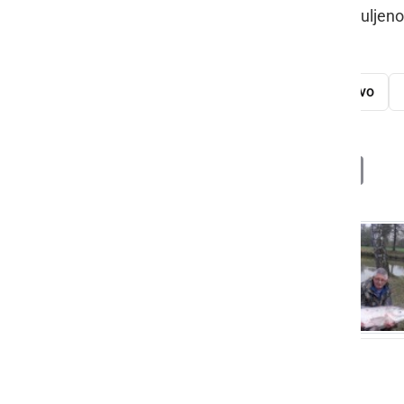
tolstolobike, zaradi domnevne "zamuljenost
tolstolobik
Vlado Kapun
ribištvo
Deli
Facebook
X
Messenger
WhatsApp
Copy
PrintFrien
Email
Link