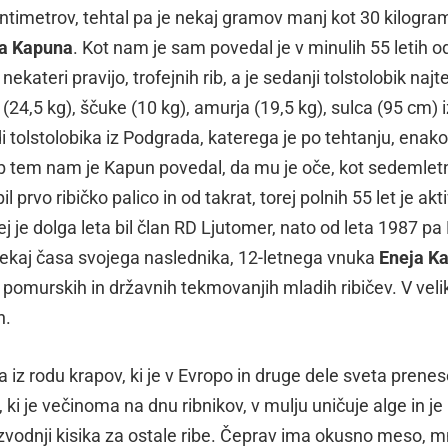
 centimetrov, tehtal pa je nekaj gramov manj kot 30 kilogra
a Kapuna
. Kot nam je sam povedal je v minulih 55 letih o
t nekateri pravijo, trofejnih rib, a je sedanji tolstolobik najte
24,5 kg), ščuke (10 kg), amurja (19,5 kg), sulca (95 cm) i
i tolstolobika iz Podgrada, katerega je po tehtanju, enako
ik. Ob tem nam je Kapun povedal, da mu je oče, kot sedeml
prvo ribičko palico in od takrat, torej polnih 55 let je akt
rej je dolga leta bil član RD Ljutomer, nato od leta 1987 pa
nekaj časa svojega naslednika, 12-letnega vnuka
Eneja K
a pomurskih in državnih tekmovanjih mladih ribičev. V veli
n.
iz rodu krapov, ki je v Evropo in druge dele sveta prenes
ki je večinoma na dnu ribnikov, v mulju uničuje alge in je
izvodnji kisika za ostale ribe. Čeprav ima okusno meso, 