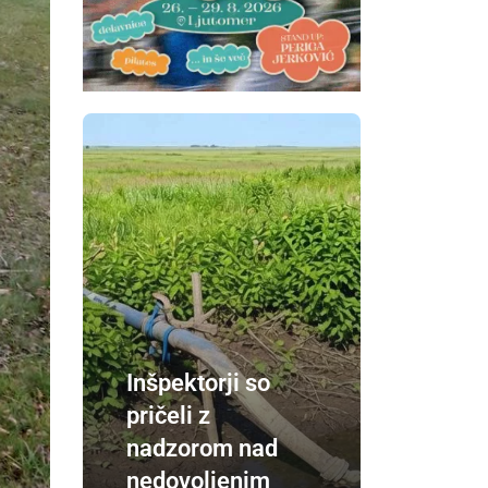
Inšpektorji so
pričeli z
nadzorom nad
nedovoljenim