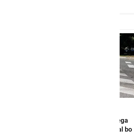
GOSPODARSTVO
Pričela se bo gradnja novega
krožišča v Ljutomeru, veljal bo