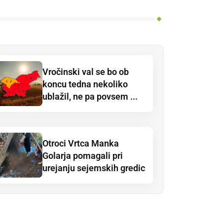
Vročinski val se bo ob
koncu tedna nekoliko
ublažil, ne pa povsem ...
Otroci Vrtca Manka
Golarja pomagali pri
urejanju sejemskih gredic