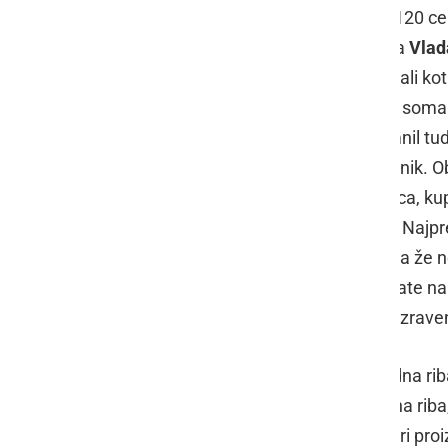
ribniku, sta ga izmerila in je bil dolg 120
kar je, ko gre za težo največja trofeja
Vlad
je aktiven ribič, ujel kar nekaj velikih ali ko
preteklosti se posebej rad spominja soma (
Mure..., poslej pa se bo vedno spomnil tud
vse trofeje doslej, spustili nazaj v ribn
kratkohlačniku z ljutomerskega konca, kupil 
ribič in član Ribiške zveze Slovenije. Najp
Radgona. Vlado je sicer vesel, da ima že 
ki že nekaj let dosega odlične rezultate n
podporo mu je dedek, ki je vseskozi zrave
Tolstolobik je mimogrede sladkovodna riba 
Kitajske in vzhodne Rusije. Omenjena riba, 
zaradi tega koristen, saj "pomaga" pri pro