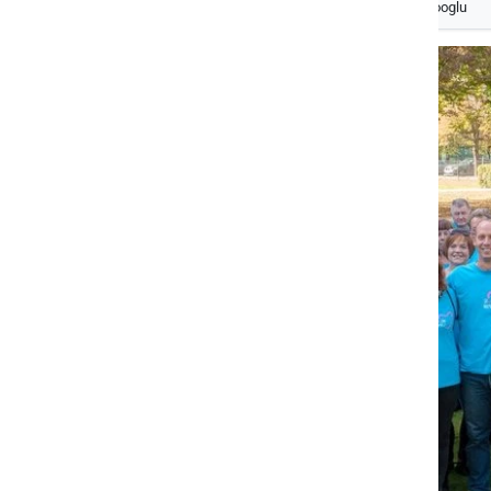
Izberite
Prlekijo
kot svoj prednostni vir na Googlu