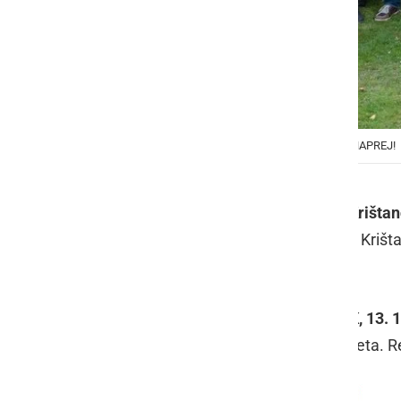
NEODVISNA LISTA Z OLGO IN EKIPO SR(e)ČNO NAPREJ!
Spoštovane občanke in občani
KS Krištanc
vodovod, obnovimo Zadružni dom v Krišta
skupaj.
Vabim vas, da se srečamo v TOREK, 13. 11
o konkretnih zavezah za naslednja leta. Rea