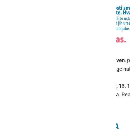
Spoštovane občanke in občani
KS Cven
, 
naredimo nov most in izvedemo druge nal
Vabim vas, da se srečamo v TOREK, 13. 
konkretnih zavezah za naslednja leta. Realn