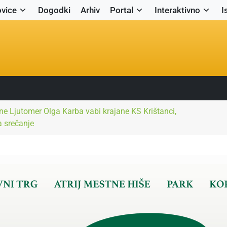
vice
Dogodki
Arhiv
Portal
Interaktivno
I
e Ljutomer Olga Karba vabi krajane KS Krištanci,
a srečanje