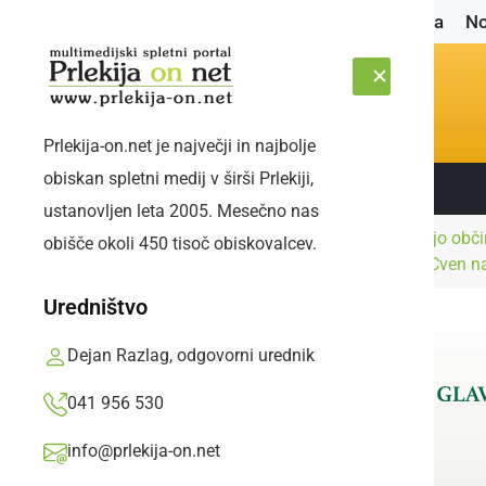
Naslovnica
No
Prlekija-on.net je največji in najbolje
obiskan spletni medij v širši Prlekiji,
Sledite nam:
SOBOTA, 8. AVGUST 2026
ustanovljen leta 2005. Mesečno nas
Kandidatka za županjo občin
obišče okoli 450 tisoč obiskovalcev.
Naslovnica
Politika
Šalinci, Grlava in KS Cven n
Uredništvo
Dejan Razlag, odgovorni urednik
041 956 530
info@prlekija-on.net