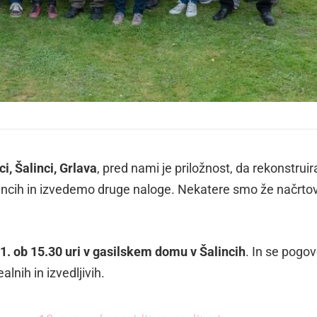
i, Šalinci, Grlava
, pred nami je priložnost, da rekonstrui
ncih in izvedemo druge naloge. Nekatere smo že načrtov
. ob 15.30 uri v gasilskem domu v Šalincih
. In se pogo
lnih in izvedljivih.