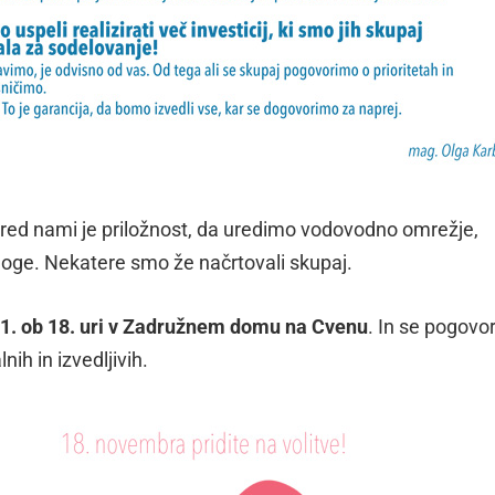
pred nami je priložnost, da uredimo vodovodno omrežje,
oge. Nekatere smo že načrtovali skupaj.
11. ob 18. uri v Zadružnem domu na Cvenu
. In se pogovo
ih in izvedljivih.