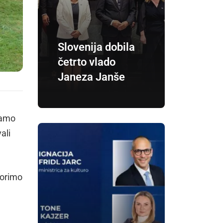
Slovenija dobila
četrto vlado
Janeza Janše
ramo
ali
vorimo