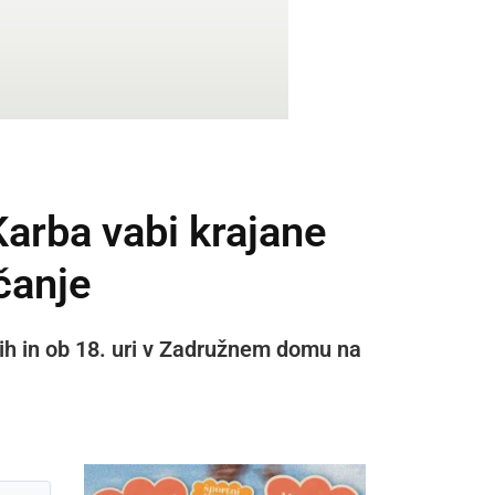
arba vabi krajane
čanje
ih in ob 18. uri v Zadružnem domu na