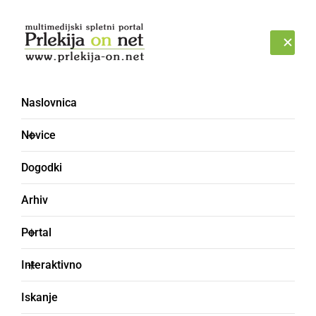
Prijava
NEDELJA, 9. AVGUST 2026
Naslovnica
Novice
Dogodki
Arhiv
GLASBA IN FILM
Portal
Samo Budna z novim
Interaktivno
singlom in videospotom
Iskanje