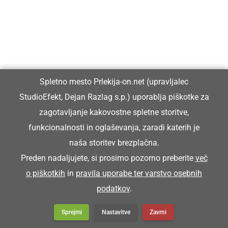
Spletno mesto Prlekija-on.net (upravljalec
StudioEfekt, Dejan Razlag s.p.) uporablja piškotke za
zagotavljanje kakovostne spletne storitve,
funkcionalnosti in oglaševanja, zaradi katerih je
naša storitev brezplačna.
Preden nadaljujete, si prosimo pozorno preberite
več
o piškotkih
in
pravila uporabe ter varstvo osebnih
podatkov
.
Sprejmi
Nastavitve
Zavrni