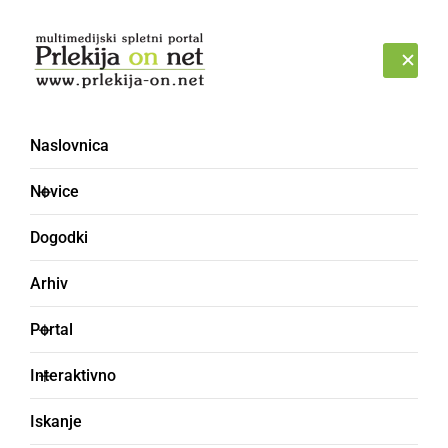
Prijava
SOBOTA, 8. AVGUST 2026
Naslovnica
Novice
Dogodki
Arhiv
KULTURA IN IZOBRAŽEVANJE
Portal
Leščečki zaplesali v
Interaktivno
zimo
Iskanje