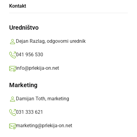
V DSO Gornja Radgona so nastopili mladi
Kontakt
glasbeniki iz ZGŠ Maestro
Prlekija-on.net,
sreda, 28. november 2018 ob 09:18
Uredništvo
Dejan Razlag, odgovorni urednik
»
Izberite
Prlekijo
kot svoj prednostni vir na Googlu
041 956 530
info@prlekija-on.net
Marketing
Damijan Toth, marketing
031 333 621
marketing@prlekija-on.net