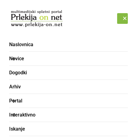
Prijava
NEDELJA, 9. AVGUST 2026
Naslovnica
Novice
Dogodki
Arhiv
KULTURA IN IZOBRAŽEVANJE
Portal
Učenci so jim pričarali
Interaktivno
čaroben popoldan
Iskanje