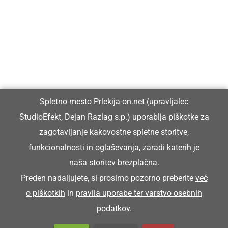
Prlekiji.
Vpisan je v razvid medijev, ki ga vodi Ministrstvo za kulturo
Republike Slovenije, pod zaporedno številko 1529.
Glavni in odgovorni urednik:
Spletno mesto Prlekija-on.net (upravljalec
Dejan Razlag
StudioEfekt, Dejan Razlag s.p.) uporablja piškotke za
info@prlekija-on.net
zagotavljanje kakovostne spletne storitve,
funkcionalnosti in oglaševanja, zaradi katerih je
naša storitev brezplačna.
Preden nadaljujete, si prosimo pozorno preberite
več
o piškotkih
in
pravila uporabe ter varstvo osebnih
© Prlekija-on.net | 2005 - 2026 | Vse pravice pridržane |
podatkov
.
info@prlekija-on.net