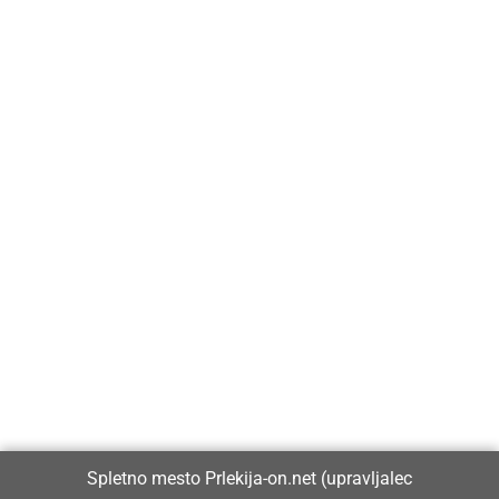
Prlekija-on.net je največji in najbolje obiskan spletni medij v
Prlekiji.
Vpisan je v razvid medijev, ki ga vodi Ministrstvo za kulturo
Republike Slovenije, pod zaporedno številko 1529.
Glavni in odgovorni urednik:
Spletno mesto Prlekija-on.net (upravljalec
Dejan Razlag