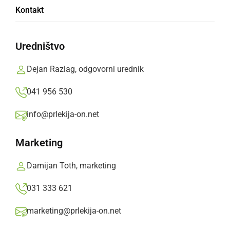
Kontakt
avtomobil
Uredništvo
Zaradi vožnje brez veljavnega vozniškega
dovoljenja sta bila zasežena tudi dva osebna
Dejan Razlag, odgovorni urednik
avtomobila
041 956 530
Prlekija-on.net,
ponedeljek, 21. januar 2019 ob 08:31
info@prlekija-on.net
»
Izberite
Prlekijo
kot svoj prednostni vir na Googlu
Marketing
Damijan Toth, marketing
031 333 621
marketing@prlekija-on.net