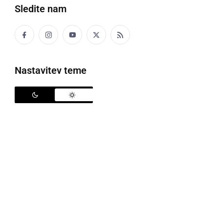
Sledite nam
Nastavitev teme
Policija
V preteklem dnevu so policisti na območju PU
Murska Sobota obravnavali eno prometno nesrečo,
katera se je končala samo z materialno škodo.
Obravnavanih je bilo še pet primerov povoženja
divjadi. Poleg tega so bila obravnavana štiri kazniva
dejanja in sedem kršitev javnega reda.
S področja kriminalitete je bil v Murski Soboti