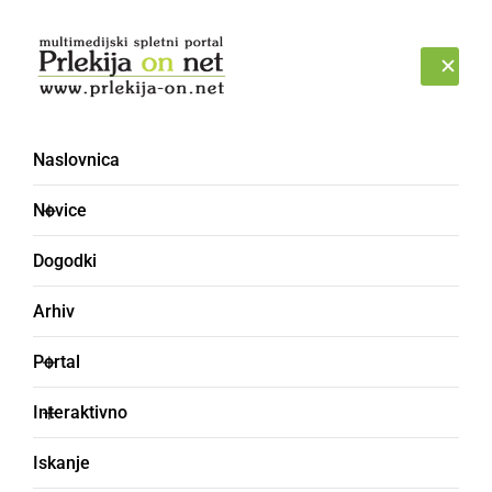
Prijava
PETEK, 7. AVGUST 2026
Naslovnica
Novice
Dogodki
Arhiv
ČRNA KRONIKA
Portal
V Ljutomeru neznanec
Interaktivno
namerno poškodoval
Iskanje
parkiran osebni